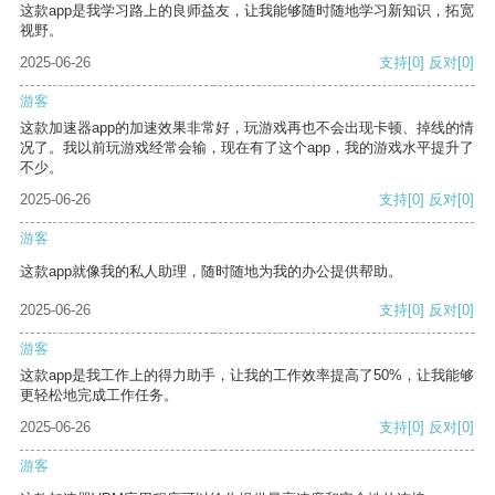
这款app是我学习路上的良师益友，让我能够随时随地学习新知识，拓宽
视野。
2025-06-26
支持
[0]
反对
[0]
游客
这款加速器app的加速效果非常好，玩游戏再也不会出现卡顿、掉线的情
况了。我以前玩游戏经常会输，现在有了这个app，我的游戏水平提升了
不少。
2025-06-26
支持
[0]
反对
[0]
游客
这款app就像我的私人助理，随时随地为我的办公提供帮助。
2025-06-26
支持
[0]
反对
[0]
游客
这款app是我工作上的得力助手，让我的工作效率提高了50%，让我能够
更轻松地完成工作任务。
2025-06-26
支持
[0]
反对
[0]
游客