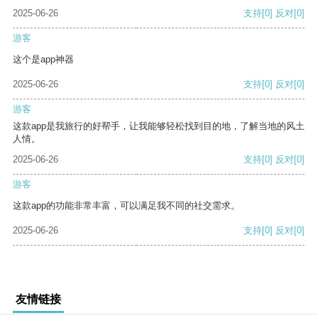
2025-06-26
支持
[0]
反对
[0]
游客
这个是app神器
2025-06-26
支持
[0]
反对
[0]
游客
这款app是我旅行的好帮手，让我能够轻松找到目的地，了解当地的风土
人情。
2025-06-26
支持
[0]
反对
[0]
游客
这款app的功能非常丰富，可以满足我不同的社交需求。
2025-06-26
支持
[0]
反对
[0]
友情链接