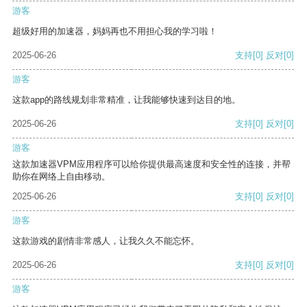
游客
超级好用的加速器，妈妈再也不用担心我的学习啦！
2025-06-26
支持
[0]
反对
[0]
游客
这款app的路线规划非常精准，让我能够快速到达目的地。
2025-06-26
支持
[0]
反对
[0]
游客
这款加速器VPM应用程序可以给你提供最高速度和安全性的连接，并帮
助你在网络上自由移动。
2025-06-26
支持
[0]
反对
[0]
游客
这款游戏的剧情非常感人，让我久久不能忘怀。
2025-06-26
支持
[0]
反对
[0]
游客