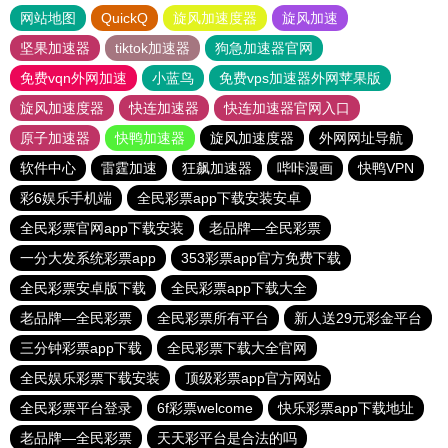
网站地图
QuickQ
旋风加速度器
旋风加速
坚果加速器
tiktok加速器
狗急加速器官网
免费vqn外网加速
小蓝鸟
免费vps加速器外网苹果版
旋风加速度器
快连加速器
快连加速器官网入口
原子加速器
快鸭加速器
旋风加速度器
外网网址导航
软件中心
雷霆加速
狂飙加速器
哔咔漫画
快鸭VPN
彩6娱乐手机端
全民彩票app下载安装安卓
全民彩票官网app下载安装
老品牌—全民彩票
一分大发系统彩票app
353彩票app官方免费下载
全民彩票安卓版下载
全民彩票app下载大全
老品牌—全民彩票
全民彩票所有平台
新人送29元彩金平台
三分钟彩票app下载
全民彩票下载大全官网
全民娱乐彩票下载安装
顶级彩票app官方网站
全民彩票平台登录
6f彩票welcome
快乐彩票app下载地址
老品牌—全民彩票
天天彩平台是合法的吗