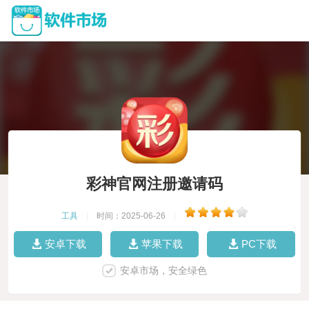
彩神官网注册邀请码
工具
|
时间：2025-06-26
|
安卓下载
苹果下载
PC下载
安卓市场，安全绿色