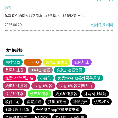
游客
这款软件的操作非常简单，即使是小白也能快速上手。
2025-06-20
支持
[0]
反对
[0]
友情链接
网站地图
QuickQ
旋风加速度器
旋风加速
坚果加速器
tiktok加速器
狗急加速器官网
免费vqn外网加速
小蓝鸟
免费vps加速器外网苹果版
旋风加速度器
快连加速器
快连加速器官网入口
原子加速器
快鸭加速器
旋风加速度器
外网网址导航
软件中心
雷霆加速
狂飙加速器
哔咔漫画
快鸭VPN
彩6娱乐手机端
全民彩票app下载安装安卓
全民彩票官网app下载安装
老品牌—全民彩票