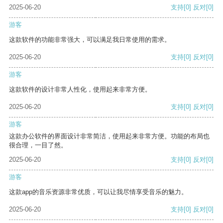
2025-06-20
支持
[0]
反对
[0]
游客
这款软件的功能非常强大，可以满足我日常使用的需求。
2025-06-20
支持
[0]
反对
[0]
游客
这款软件的设计非常人性化，使用起来非常方便。
2025-06-20
支持
[0]
反对
[0]
游客
这款办公软件的界面设计非常简洁，使用起来非常方便。功能的布局也
很合理，一目了然。
2025-06-20
支持
[0]
反对
[0]
游客
这款app的音乐资源非常优质，可以让我尽情享受音乐的魅力。
2025-06-20
支持
[0]
反对
[0]