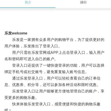
简介
排行
乐发welcome
乐发是一家拥有众多用户的购物平台，为了提供更好的
用户体验，乐发推出了登录入口。
用户只需在乐发官网或APP上点击登录入口，输入用户
名和密码即可进入自己的账户。
登录入口还提供了一键快捷登录的功能，用户可以选择
绑定手机号或社交账号，避免重复输入账号信息。
通过乐发登录入口，用户可以轻松查看自己的订单信
息、优惠券、积分等，还可以参加各种活动和限时优惠。
乐发登录入口让用户能够更方便地管理自己的账户，享
受更多的购物乐趣。
快来体验乐发登录入口，感受便捷和快捷的购物乐趣
吧！。