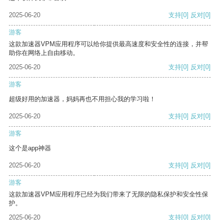
2025-06-20
支持
[0]
反对
[0]
游客
这款加速器VPM应用程序可以给你提供最高速度和安全性的连接，并帮
助你在网络上自由移动。
2025-06-20
支持
[0]
反对
[0]
游客
超级好用的加速器，妈妈再也不用担心我的学习啦！
2025-06-20
支持
[0]
反对
[0]
游客
这个是app神器
2025-06-20
支持
[0]
反对
[0]
游客
这款加速器VPM应用程序已经为我们带来了无限的隐私保护和安全性保
护。
2025-06-20
支持
[0]
反对
[0]