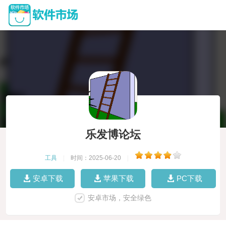
乐发博论坛
工具
|
时间：2025-06-20
|
安卓下载
苹果下载
PC下载
安卓市场，安全绿色