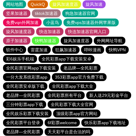
网站地图
QuickQ
旋风加速度器
旋风加速
坚果加速器
tiktok加速器
狗急加速器官网
免费vqn外网加速
小蓝鸟
免费vps加速器外网苹果版
旋风加速度器
快连加速器
快连加速器官网入口
原子加速器
快鸭加速器
旋风加速度器
外网网址导航
软件中心
雷霆加速
狂飙加速器
哔咔漫画
快鸭VPN
彩6娱乐手机端
全民彩票app下载安装安卓
全民彩票官网app下载安装
老品牌—全民彩票
一分大发系统彩票app
353彩票app官方免费下载
全民彩票安卓版下载
全民彩票app下载大全
老品牌—全民彩票
全民彩票所有平台
新人送29元彩金平台
三分钟彩票app下载
全民彩票下载大全官网
全民娱乐彩票下载安装
顶级彩票app官方网站
全民彩票平台登录
6f彩票welcome
快乐彩票app下载地址
老品牌—全民彩票
天天彩平台是合法的吗