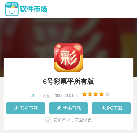
6号彩票平所有版
工具
|
时间：2025-06-04
|
安卓下载
苹果下载
PC下载
安卓市场，安全绿色