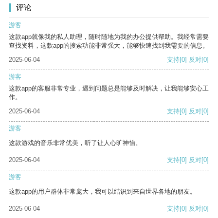
评论
游客
这款app就像我的私人助理，随时随地为我的办公提供帮助。我经常需要
查找资料，这款app的搜索功能非常强大，能够快速找到我需要的信息。
2025-06-04
支持
[0]
反对
[0]
游客
这款app的客服非常专业，遇到问题总是能够及时解决，让我能够安心工
作。
2025-06-04
支持
[0]
反对
[0]
游客
这款游戏的音乐非常优美，听了让人心旷神怡。
2025-06-04
支持
[0]
反对
[0]
游客
这款app的用户群体非常庞大，我可以结识到来自世界各地的朋友。
2025-06-04
支持
[0]
反对
[0]