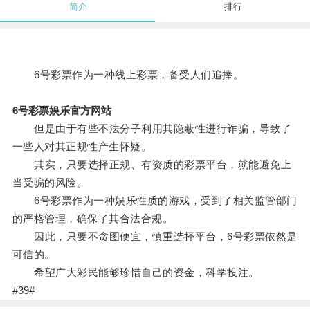
简介
排行
6号彩票作为一种线上彩票，备受人们追捧。
6号彩票娱乐官方网站
但是由于有些不法分子利用其隐蔽性进行诈骗，导致了
一些人对其正规性产生怀疑。
其实，只要选择正规、有资质的彩票平台，就能避免上
当受骗的风险。
6号彩票作为一种娱乐性质的游戏，受到了相关监管部门
的严格管理，确保了其合法合规。
因此，只要不贪图便宜，慎重选择平台，6号彩票依然是
可信的。
希望广大彩民能够珍惜自己的资金，科学投注。
#39#