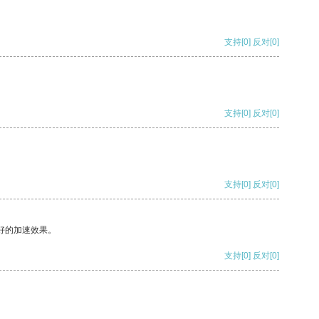
支持
[0]
反对
[0]
支持
[0]
反对
[0]
支持
[0]
反对
[0]
好的加速效果。
支持
[0]
反对
[0]