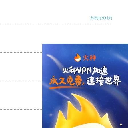
支持
[0]
反对
[0]
支持
[0]
反对
[0]
支持
[0]
反对
[0]
支持
[0]
反对
[0]