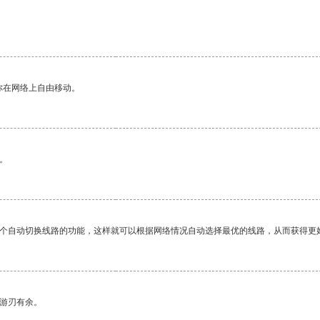
你在网络上自由移动。
。
一个自动切换线路的功能，这样就可以根据网络情况自动选择最优的线路，从而获得更
中游刃有余。