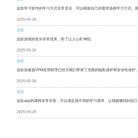
这款学习软件的学习方式非常灵活，可以根据自己的需求选择学习方式。
2025-05-26
游客
这款游戏的音乐非常优美，听了让人心旷神怡。
2025-05-26
游客
这款加速器VPM应用程序已经为我们带来了无限的隐私保护和安全性保护
2025-05-26
游客
这款app的课程非常丰富，可以满足我不同的学习需求，让我能够找到自
2025-05-26