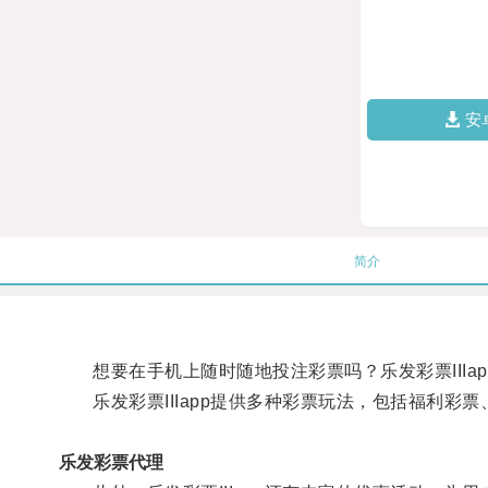
安
简介
想要在手机上随时随地投注彩票吗？乐发彩票IIIa
乐发彩票IIIapp提供多种彩票玩法，包括福利彩
乐发彩票代理