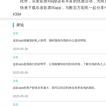
此外，乐发彩票IIIapp还有丰富的优惠活动，为
快来下载乐发彩票IIIapp，与数百万彩民一起分享
#39#
评论
游客
这款app就像我的私人助理，随时随地为我的办公提供帮助。
2025-05-26
游客
这款app是我旅行的好帮手，让我能够轻松找到目的地，了解当地的风土人
2025-05-26
游客
这款app的用户群体非常庞大，我可以结识到来自世界各地的朋友。
2025-05-26
游客