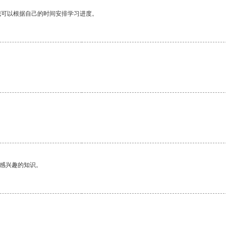
我可以根据自己的时间安排学习进度。
。
己感兴趣的知识。