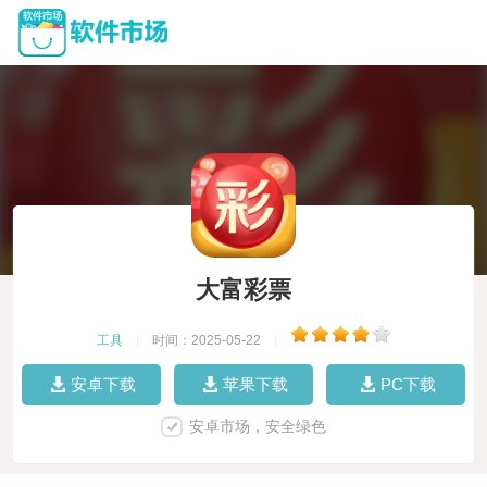
大富彩票
工具
|
时间：2025-05-22
|
安卓下载
苹果下载
PC下载
安卓市场，安全绿色