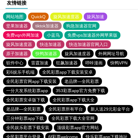
友情链接
网站地图
QuickQ
旋风加速度器
旋风加速
坚果加速器
tiktok加速器
狗急加速器官网
免费vqn外网加速
小蓝鸟
免费vps加速器外网苹果版
旋风加速度器
快连加速器
快连加速器官网入口
原子加速器
快鸭加速器
旋风加速度器
外网网址导航
软件中心
雷霆加速
狂飙加速器
哔咔漫画
快鸭VPN
彩6娱乐手机端
全民彩票app下载安装安卓
全民彩票官网app下载安装
老品牌—全民彩票
一分大发系统彩票app
353彩票app官方免费下载
全民彩票安卓版下载
全民彩票app下载大全
老品牌—全民彩票
全民彩票所有平台
新人送29元彩金平台
三分钟彩票app下载
全民彩票下载大全官网
全民娱乐彩票下载安装
顶级彩票app官方网站
全民彩票平台登录
6f彩票welcome
快乐彩票app下载地址