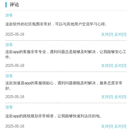
评论
游客
这款软件的社区氛围非常好，可以与其他用户交流学习心得。
2025-05-18
支持
[0]
反对
[0]
游客
这款app的客服非常专业，遇到问题总是能够及时解决，让我能够安心工
作。
2025-05-18
支持
[0]
反对
[0]
游客
这款加速器app的客服很贴心，遇到问题都能及时解决，服务态度非常
好。
2025-05-18
支持
[0]
反对
[0]
游客
这款app的路线规划非常精准，让我能够快速到达目的地。
2025-05-18
支持
[0]
反对
[0]