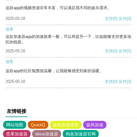
这款app的视频资源非常丰富，可以满足我不同的娱乐需求。
2025-05-18
支持
[0]
反对
[0]
游客
这款加速器app的加速效果一般，可以再提升一下，比如能够支持更多地
区的线路。
2025-05-18
支持
[0]
反对
[0]
游客
这款app的社区氛围很温馨，让我能够感受到家的温暖。
2025-05-18
支持
[0]
反对
[0]
友情链接
网站地图
QuickQ
旋风加速度器
旋风加速
坚果加速器
tiktok加速器
狗急加速器官网