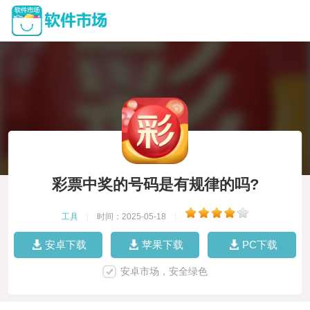
彩票中奖的号码是有规律的吗?
工具
|
时间：2025-05-18
|
安卓下载
苹果下载
PC下载
安卓市场，安全绿色