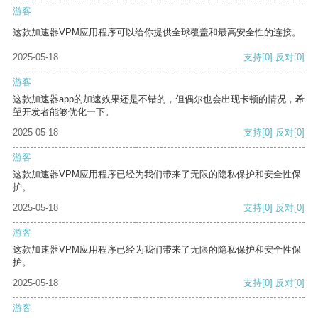
游客
这款加速器VPM应用程序可以给你提供全球覆盖和最高安全性的连接。
2025-05-18
支持
[0]
反对
[0]
游客
这款加速器app的加速效果还是不错的，但偶尔也会出现卡顿的情况，希
望开发者能够优化一下。
2025-05-18
支持
[0]
反对
[0]
游客
这款加速器VPM应用程序已经为我们带来了无限的隐私保护和安全性保
护。
2025-05-18
支持
[0]
反对
[0]
游客
这款加速器VPM应用程序已经为我们带来了无限的隐私保护和安全性保
护。
2025-05-18
支持
[0]
反对
[0]
游客