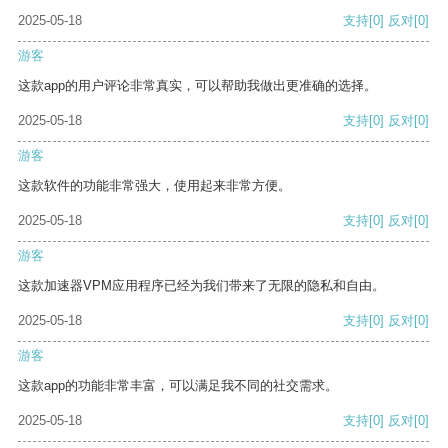
2025-05-18
支持
[0]
反对
[0]
游客
这款app的用户评论非常真实，可以帮助我做出更准确的选择。
2025-05-18
支持
[0]
反对
[0]
游客
这款软件的功能非常强大，使用起来非常方便。
2025-05-18
支持
[0]
反对
[0]
游客
这款加速器VPM应用程序已经为我们带来了无限的隐私和自由。
2025-05-18
支持
[0]
反对
[0]
游客
这款app的功能非常丰富，可以满足我不同的社交需求。
2025-05-18
支持
[0]
反对
[0]