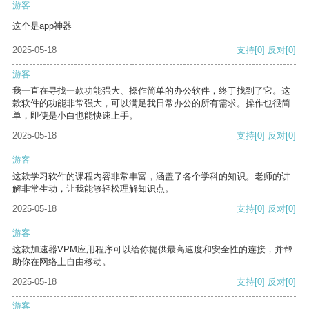
游客
这个是app神器
2025-05-18
支持
[0]
反对
[0]
游客
我一直在寻找一款功能强大、操作简单的办公软件，终于找到了它。这
款软件的功能非常强大，可以满足我日常办公的所有需求。操作也很简
单，即使是小白也能快速上手。
2025-05-18
支持
[0]
反对
[0]
游客
这款学习软件的课程内容非常丰富，涵盖了各个学科的知识。老师的讲
解非常生动，让我能够轻松理解知识点。
2025-05-18
支持
[0]
反对
[0]
游客
这款加速器VPM应用程序可以给你提供最高速度和安全性的连接，并帮
助你在网络上自由移动。
2025-05-18
支持
[0]
反对
[0]
游客