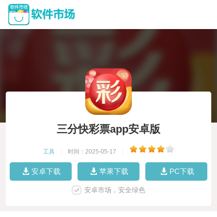
三分快彩票app安卓版
工具
|
时间：2025-05-17
|
安卓下载
苹果下载
PC下载
安卓市场，安全绿色