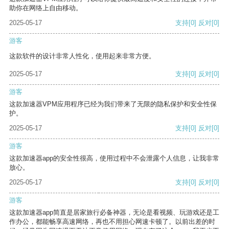
助你在网络上自由移动。
2025-05-17
支持
[0]
反对
[0]
游客
这款软件的设计非常人性化，使用起来非常方便。
2025-05-17
支持
[0]
反对
[0]
游客
这款加速器VPM应用程序已经为我们带来了无限的隐私保护和安全性保
护。
2025-05-17
支持
[0]
反对
[0]
游客
这款加速器app的安全性很高，使用过程中不会泄露个人信息，让我非常
放心。
2025-05-17
支持
[0]
反对
[0]
游客
这款加速器app简直是居家旅行必备神器，无论是看视频、玩游戏还是工
作办公，都能畅享高速网络，再也不用担心网速卡顿了。以前出差的时