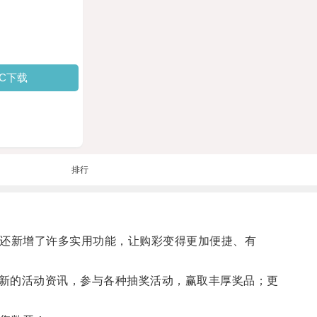
PC下载
排行
，还新增了许多实用功能，让购彩变得更加便捷、有
新的活动资讯，参与各种抽奖活动，赢取丰厚奖品；更