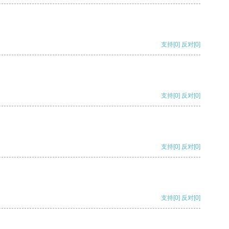
支持
[0]
反对
[0]
支持
[0]
反对
[0]
支持
[0]
反对
[0]
支持
[0]
反对
[0]