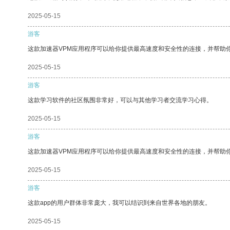
2025-05-15
游客
这款加速器VPM应用程序可以给你提供最高速度和安全性的连接，并帮助
2025-05-15
游客
这款学习软件的社区氛围非常好，可以与其他学习者交流学习心得。
2025-05-15
游客
这款加速器VPM应用程序可以给你提供最高速度和安全性的连接，并帮助
2025-05-15
游客
这款app的用户群体非常庞大，我可以结识到来自世界各地的朋友。
2025-05-15