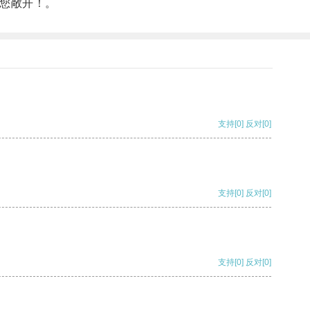
为您敞开！。
支持
[0]
反对
[0]
支持
[0]
反对
[0]
支持
[0]
反对
[0]