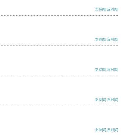
支持
[0]
反对
[0]
支持
[0]
反对
[0]
支持
[0]
反对
[0]
支持
[0]
反对
[0]
支持
[0]
反对
[0]