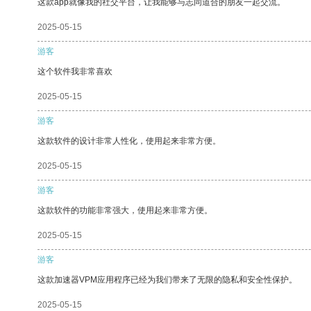
这款app就像我的社交平台，让我能够与志同道合的朋友一起交流。
2025-05-15
游客
这个软件我非常喜欢
2025-05-15
游客
这款软件的设计非常人性化，使用起来非常方便。
2025-05-15
游客
这款软件的功能非常强大，使用起来非常方便。
2025-05-15
游客
这款加速器VPM应用程序已经为我们带来了无限的隐私和安全性保护。
2025-05-15