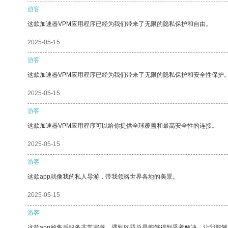
游客
这款加速器VPM应用程序已经为我们带来了无限的隐私保护和自由。
2025-05-15
游客
这款加速器VPM应用程序已经为我们带来了无限的隐私保护和安全性保护
2025-05-15
游客
这款加速器VPM应用程序可以给你提供全球覆盖和最高安全性的连接。
2025-05-15
游客
这款app就像我的私人导游，带我领略世界各地的美景。
2025-05-15
游客
这款app的售后服务非常完善，遇到问题总是能够得到妥善解决，让我能