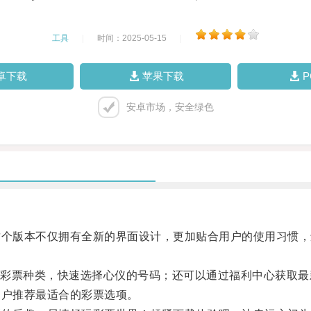
工具
|
时间：2025-05-15
|
卓下载
苹果下载
安卓市场，安全绿色
这个版本不仅拥有全新的界面设计，更加贴合用户的使用习惯
票种类，快速选择心仪的号码；还可以通过福利中心获取最
用户推荐最适合的彩票选项。