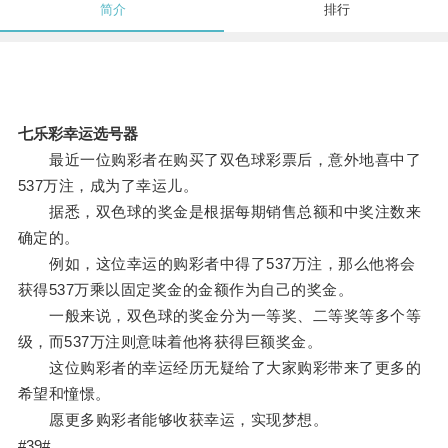
简介
排行
七乐彩幸运选号器
最近一位购彩者在购买了双色球彩票后，意外地喜中了
537万注，成为了幸运儿。
据悉，双色球的奖金是根据每期销售总额和中奖注数来
确定的。
例如，这位幸运的购彩者中得了537万注，那么他将会
获得537万乘以固定奖金的金额作为自己的奖金。
一般来说，双色球的奖金分为一等奖、二等奖等多个等
级，而537万注则意味着他将获得巨额奖金。
这位购彩者的幸运经历无疑给了大家购彩带来了更多的
希望和憧憬。
愿更多购彩者能够收获幸运，实现梦想。
#39#