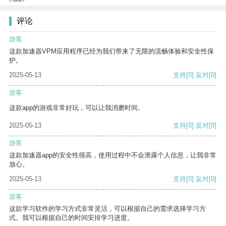
评论
游客
这款加速器VPM应用程序已经为我们带来了无限的流畅体验和安全性保
护。
2025-05-13
支持
[0]
反对
[0]
游客
这款app的游戏非常好玩，可以让我消磨时间。
2025-05-13
支持
[0]
反对
[0]
游客
这款加速器app的安全性很高，使用过程中不会泄露个人信息，让我非常
放心。
2025-05-13
支持
[0]
反对
[0]
游客
这款学习软件的学习方式非常灵活，可以根据自己的需求选择学习方
式。我可以根据自己的时间安排学习进度。