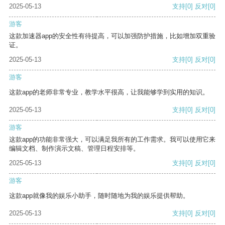
2025-05-13
支持
[0]
反对
[0]
游客
这款加速器app的安全性有待提高，可以加强防护措施，比如增加双重验
证。
2025-05-13
支持
[0]
反对
[0]
游客
这款app的老师非常专业，教学水平很高，让我能够学到实用的知识。
2025-05-13
支持
[0]
反对
[0]
游客
这款app的功能非常强大，可以满足我所有的工作需求。我可以使用它来
编辑文档、制作演示文稿、管理日程安排等。
2025-05-13
支持
[0]
反对
[0]
游客
这款app就像我的娱乐小助手，随时随地为我的娱乐提供帮助。
2025-05-13
支持
[0]
反对
[0]