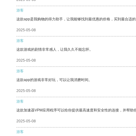
游客
这款app是我购物的得力助手，让我能够找到最优惠的价格，买到最合适
2025-05-08
游客
这款游戏的剧情非常感人，让我久久不能忘怀。
2025-05-08
游客
这款app的游戏非常好玩，可以让我消磨时间。
2025-05-08
游客
这款加速器VPM应用程序可以给你提供最高速度和安全性的连接，并帮助
2025-05-08
游客