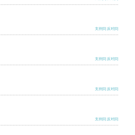
支持
[0]
反对
[0]
支持
[0]
反对
[0]
支持
[0]
反对
[0]
支持
[0]
反对
[0]