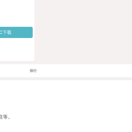
PC下载
排行
注等。