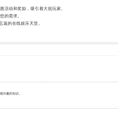
。
惠活动和奖励，吸引着大批玩家。
您的需求。
忘返的在线娱乐天堂。
己感兴趣的知识。