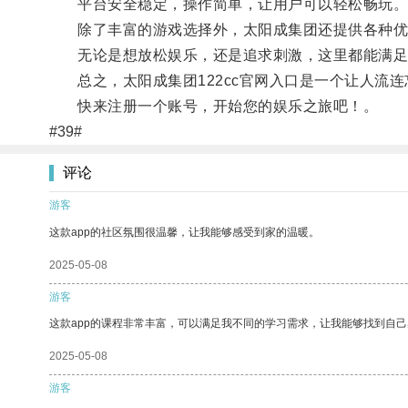
平台安全稳定，操作简单，让用户可以轻松畅玩
除了丰富的游戏选择外，太阳成集团还提供各种优
无论是想放松娱乐，还是追求刺激，这里都能满足
总之，太阳成集团122cc官网入口是一个让人流连
快来注册一个账号，开始您的娱乐之旅吧！。
#39#
评论
游客
这款app的社区氛围很温馨，让我能够感受到家的温暖。
2025-05-08
游客
这款app的课程非常丰富，可以满足我不同的学习需求，让我能够找到自
2025-05-08
游客