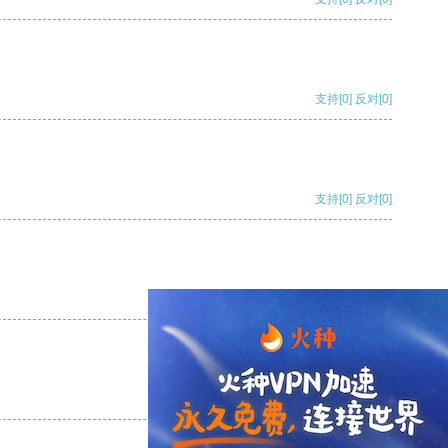
支持
[0]
反对
[0]
支持
[0]
反对
[0]
支持
[0]
反对
[0]
支持
[0]
反对
[0]