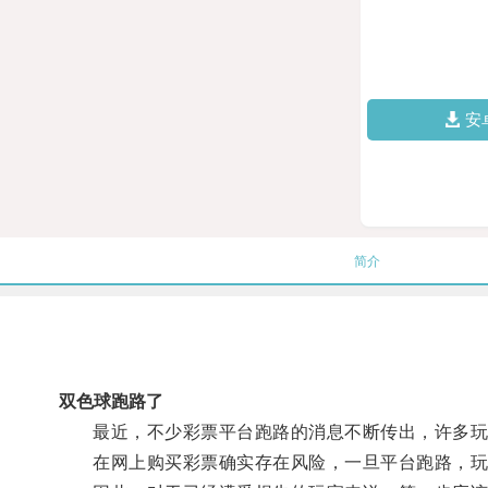
安
简介
双色球跑路了
最近，不少彩票平台跑路的消息不断传出，许多玩
在网上购买彩票确实存在风险，一旦平台跑路，玩