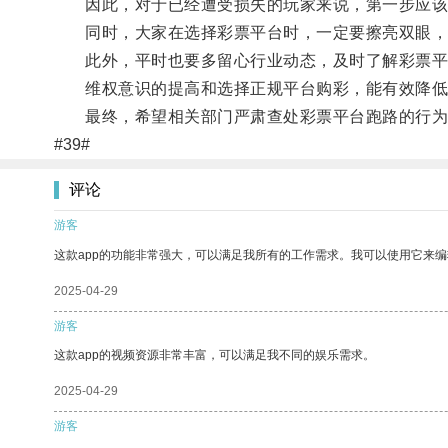
因此，对于已经遭受损失的玩家来说，第一步应该
同时，大家在选择彩票平台时，一定要擦亮双眼，
此外，平时也要多留心行业动态，及时了解彩票平
维权意识的提高和选择正规平台购彩，能有效降低
最终，希望相关部门严肃查处彩票平台跑路的行为
#39#
评论
游客
这款app的功能非常强大，可以满足我所有的工作需求。我可以使用它来
2025-04-29
游客
这款app的视频资源非常丰富，可以满足我不同的娱乐需求。
2025-04-29
游客