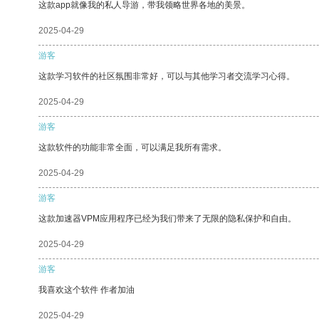
这款app就像我的私人导游，带我领略世界各地的美景。
2025-04-29
游客
这款学习软件的社区氛围非常好，可以与其他学习者交流学习心得。
2025-04-29
游客
这款软件的功能非常全面，可以满足我所有需求。
2025-04-29
游客
这款加速器VPM应用程序已经为我们带来了无限的隐私保护和自由。
2025-04-29
游客
我喜欢这个软件 作者加油
2025-04-29