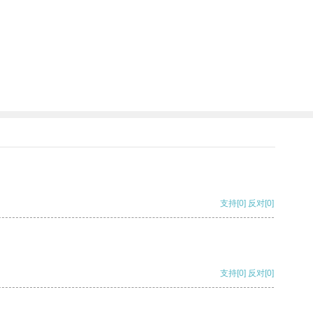
支持
[0]
反对
[0]
支持
[0]
反对
[0]