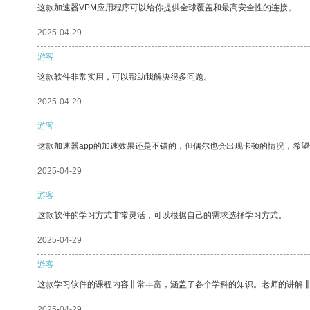
这款加速器VPM应用程序可以给你提供全球覆盖和最高安全性的连接。
2025-04-29
游客
这款软件非常实用，可以帮助我解决很多问题。
2025-04-29
游客
这款加速器app的加速效果还是不错的，但偶尔也会出现卡顿的情况，希
2025-04-29
游客
这款软件的学习方式非常灵活，可以根据自己的需求选择学习方式。
2025-04-29
游客
这款学习软件的课程内容非常丰富，涵盖了各个学科的知识。老师的讲解
2025-04-29