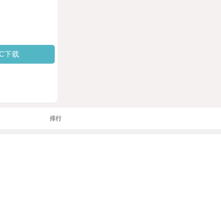
PC下载
排行