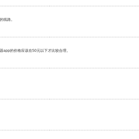
区的线路。
器app的价格应该在50元以下才比较合理。