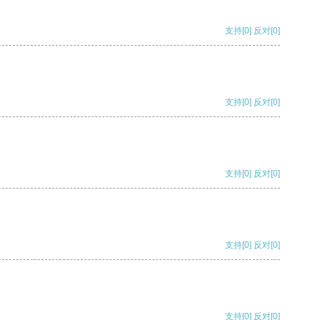
支持
[0]
反对
[0]
支持
[0]
反对
[0]
支持
[0]
反对
[0]
支持
[0]
反对
[0]
支持
[0]
反对
[0]