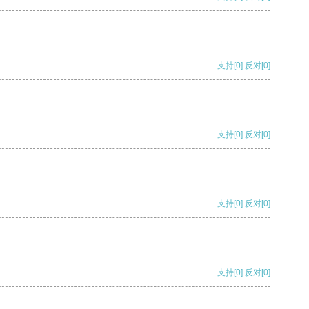
支持
[0]
反对
[0]
支持
[0]
反对
[0]
支持
[0]
反对
[0]
支持
[0]
反对
[0]