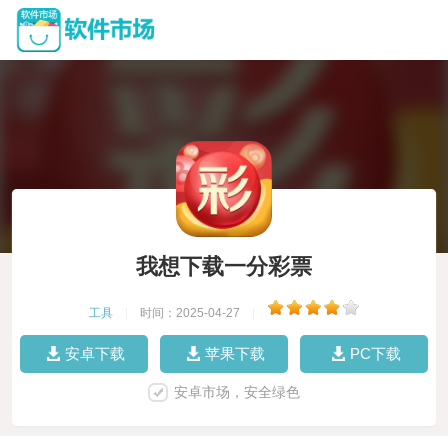
我想下载一分彩票
工具
|
时间：2025-04-27
|
安卓下载
苹果下载
PC下载
安卓市场，安全绿色