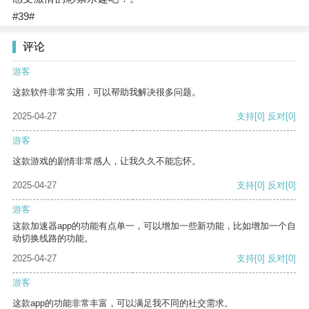
#39#
评论
游客
这款软件非常实用，可以帮助我解决很多问题。
2025-04-27
支持
[0]
反对
[0]
游客
这款游戏的剧情非常感人，让我久久不能忘怀。
2025-04-27
支持
[0]
反对
[0]
游客
这款加速器app的功能有点单一，可以增加一些新功能，比如增加一个自
动切换线路的功能。
2025-04-27
支持
[0]
反对
[0]
游客
这款app的功能非常丰富，可以满足我不同的社交需求。