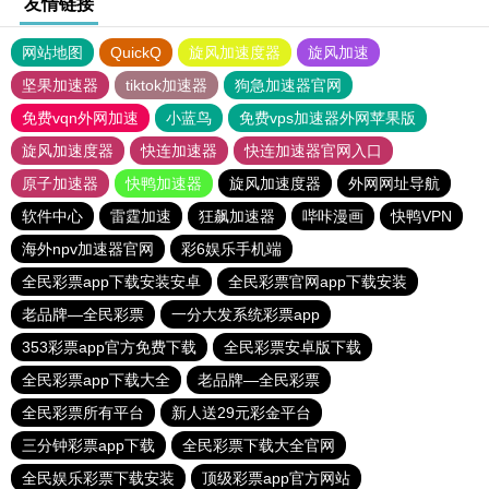
友情链接
网站地图
QuickQ
旋风加速度器
旋风加速
坚果加速器
tiktok加速器
狗急加速器官网
免费vqn外网加速
小蓝鸟
免费vps加速器外网苹果版
旋风加速度器
快连加速器
快连加速器官网入口
原子加速器
快鸭加速器
旋风加速度器
外网网址导航
软件中心
雷霆加速
狂飙加速器
哔咔漫画
快鸭VPN
海外npv加速器官网
彩6娱乐手机端
全民彩票app下载安装安卓
全民彩票官网app下载安装
老品牌—全民彩票
一分大发系统彩票app
353彩票app官方免费下载
全民彩票安卓版下载
全民彩票app下载大全
老品牌—全民彩票
全民彩票所有平台
新人送29元彩金平台
三分钟彩票app下载
全民彩票下载大全官网
全民娱乐彩票下载安装
顶级彩票app官方网站