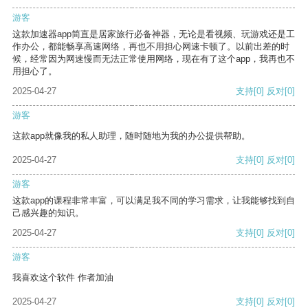
游客
这款加速器app简直是居家旅行必备神器，无论是看视频、玩游戏还是工
作办公，都能畅享高速网络，再也不用担心网速卡顿了。以前出差的时
候，经常因为网速慢而无法正常使用网络，现在有了这个app，我再也不
用担心了。
2025-04-27
支持
[0]
反对
[0]
游客
这款app就像我的私人助理，随时随地为我的办公提供帮助。
2025-04-27
支持
[0]
反对
[0]
游客
这款app的课程非常丰富，可以满足我不同的学习需求，让我能够找到自
己感兴趣的知识。
2025-04-27
支持
[0]
反对
[0]
游客
我喜欢这个软件 作者加油
2025-04-27
支持
[0]
反对
[0]