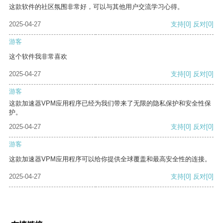
这款软件的社区氛围非常好，可以与其他用户交流学习心得。
2025-04-27
支持
[0]
反对
[0]
游客
这个软件我非常喜欢
2025-04-27
支持
[0]
反对
[0]
游客
这款加速器VPM应用程序已经为我们带来了无限的隐私保护和安全性保
护。
2025-04-27
支持
[0]
反对
[0]
游客
这款加速器VPM应用程序可以给你提供全球覆盖和最高安全性的连接。
2025-04-27
支持
[0]
反对
[0]