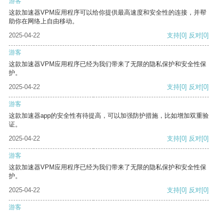
游客
这款加速器VPM应用程序可以给你提供最高速度和安全性的连接，并帮
助你在网络上自由移动。
2025-04-22
支持
[0]
反对
[0]
游客
这款加速器VPM应用程序已经为我们带来了无限的隐私保护和安全性保
护。
2025-04-22
支持
[0]
反对
[0]
游客
这款加速器app的安全性有待提高，可以加强防护措施，比如增加双重验
证。
2025-04-22
支持
[0]
反对
[0]
游客
这款加速器VPM应用程序已经为我们带来了无限的隐私保护和安全性保
护。
2025-04-22
支持
[0]
反对
[0]
游客