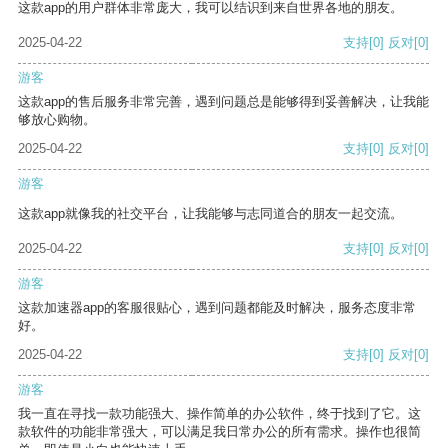
这款app的用户群体非常庞大，我可以结识到来自世界各地的朋友。
2025-04-22
支持
[0]
反对
[0]
游客
这款app的售后服务非常完善，遇到问题总是能够得到妥善解决，让我能
够放心购物。
2025-04-22
支持
[0]
反对
[0]
游客
这款app就像我的社交平台，让我能够与志同道合的朋友一起交流。
2025-04-22
支持
[0]
反对
[0]
游客
这款加速器app的客服很贴心，遇到问题都能及时解决，服务态度非常
好。
2025-04-22
支持
[0]
反对
[0]
游客
我一直在寻找一款功能强大、操作简单的办公软件，终于找到了它。这
款软件的功能非常强大，可以满足我日常办公的所有需求。操作也很简