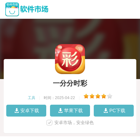
一分分时彩
工具
|
时间：2025-04-22
|
安卓下载
苹果下载
PC下载
安卓市场，安全绿色