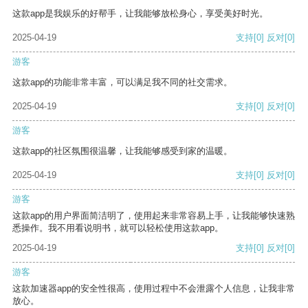
这款app是我娱乐的好帮手，让我能够放松身心，享受美好时光。
2025-04-19
支持
[0]
反对
[0]
游客
这款app的功能非常丰富，可以满足我不同的社交需求。
2025-04-19
支持
[0]
反对
[0]
游客
这款app的社区氛围很温馨，让我能够感受到家的温暖。
2025-04-19
支持
[0]
反对
[0]
游客
这款app的用户界面简洁明了，使用起来非常容易上手，让我能够快速熟
悉操作。我不用看说明书，就可以轻松使用这款app。
2025-04-19
支持
[0]
反对
[0]
游客
这款加速器app的安全性很高，使用过程中不会泄露个人信息，让我非常
放心。