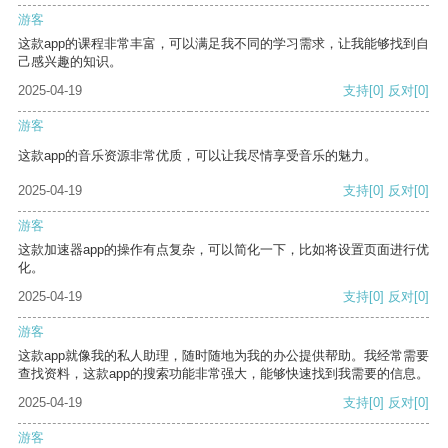
游客
这款app的课程非常丰富，可以满足我不同的学习需求，让我能够找到自
己感兴趣的知识。
2025-04-19
支持
[0]
反对
[0]
游客
这款app的音乐资源非常优质，可以让我尽情享受音乐的魅力。
2025-04-19
支持
[0]
反对
[0]
游客
这款加速器app的操作有点复杂，可以简化一下，比如将设置页面进行优
化。
2025-04-19
支持
[0]
反对
[0]
游客
这款app就像我的私人助理，随时随地为我的办公提供帮助。我经常需要
查找资料，这款app的搜索功能非常强大，能够快速找到我需要的信息。
2025-04-19
支持
[0]
反对
[0]
游客