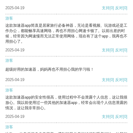
2025-04-19
支持
[0]
反对
[0]
游客
这款加速器app简直是居家旅行必备神器，无论是看视频、玩游戏还是工
作办公，都能畅享高速网络，再也不用担心网速卡顿了。以前出差的时
候，经常因为网速慢而无法正常使用网络，现在有了这个app，我再也不
用担心了。
2025-04-19
支持
[0]
反对
[0]
游客
超级好用的加速器，妈妈再也不用担心我的学习啦！
2025-04-19
支持
[0]
反对
[0]
游客
这款加速器app的安全性很高，使用过程中不会泄露个人信息，这让我很
放心。我以前使用过一些其他的加速器app，经常会出现个人信息泄露的
情况，这让我非常担心。
2025-04-19
支持
[0]
反对
[0]
游客