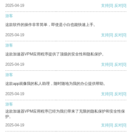
2025-04-19
支持
[0]
反对
[0]
游客
这款软件的操作非常简单，即使是小白也能快速上手。
2025-04-19
支持
[0]
反对
[0]
游客
这款加速器VPM应用程序提供了顶级的安全性和隐私保护。
2025-04-19
支持
[0]
反对
[0]
游客
这款app就像我的私人助理，随时随地为我的办公提供帮助。
2025-04-19
支持
[0]
反对
[0]
游客
这款加速器VPM应用程序已经为我们带来了无限的隐私保护和安全性保
护。
2025-04-19
支持
[0]
反对
[0]