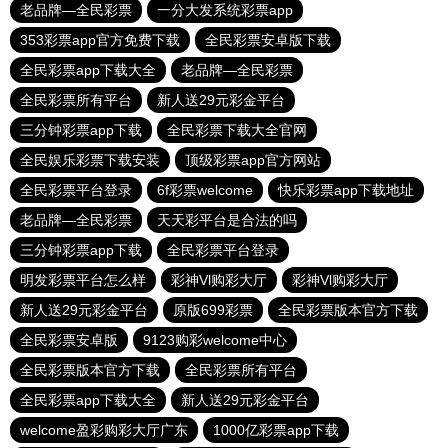
老品牌—全民彩票
一分大发系统彩票app
353彩票app官方免费下载
全民彩票安卓版下载
全民彩票app下载大全
老品牌—全民彩票
全民彩票所有平台
新人送29元彩金平台
三分钟彩票app下载
全民彩票下载大全官网
全民娱乐彩票下载安装
顶级彩票app官方网站
全民彩票平台登录
6f彩票welcome
快乐彩票app下载地址
老品牌—全民彩票
天天彩平台是合法的吗
三分钟彩票app下载
全民彩票平台登录
明发彩票平台怎么样
彩神Vl购彩大厅
彩神Vl购彩大厅
新人送29元彩金平台
原版699彩票
全民彩票版本官方下载
全民彩票安卓版
9123购彩welcome中心
全民彩票版本官方下载
全民彩票所有平台
全民彩票app下载大全
新人送29元彩金平台
welcome盈彩购彩大厅广东
1000亿彩票app下载