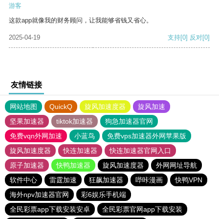
游客
这款app就像我的财务顾问，让我能够省钱又省心。
2025-04-19
支持
[0]
反对
[0]
友情链接
网站地图
QuickQ
旋风加速度器
旋风加速
坚果加速器
tiktok加速器
狗急加速器官网
免费vqn外网加速
小蓝鸟
免费vps加速器外网苹果版
旋风加速度器
快连加速器
快连加速器官网入口
原子加速器
快鸭加速器
旋风加速度器
外网网址导航
软件中心
雷霆加速
狂飙加速器
哔咔漫画
快鸭VPN
海外npv加速器官网
彩6娱乐手机端
全民彩票app下载安装安卓
全民彩票官网app下载安装