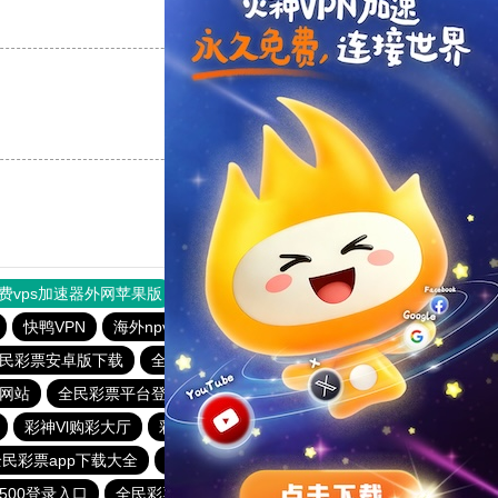
支持
[0]
反对
[0]
支持
[0]
反对
[0]
费vps加速器外网苹果版
旋风加速度器
快连加速器
快鸭VPN
海外npv加速器官网
彩6娱乐手机端
民彩票安卓版下载
全民彩票app下载大全
老品牌—全民彩票
方网站
全民彩票平台登录
6f彩票welcome
彩神Vl购彩大厅
彩神Vl购彩大厅
新人送29元彩金平台
全民彩票app下载大全
新人送29元彩金平台
I500登录入口
全民彩票官网最新登录入口
下载全民彩票