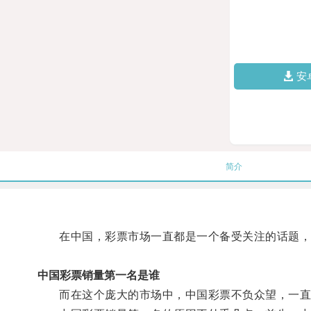
安
简介
在中国，彩票市场一直都是一个备受关注的话题，
中国彩票销量第一名是谁
而在这个庞大的市场中，中国彩票不负众望，一直