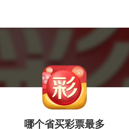
哪个省买彩票最多