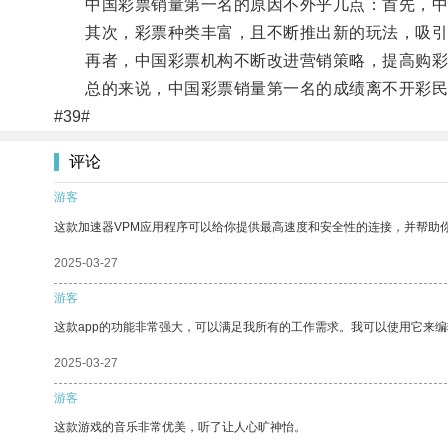
中国彩票销量第一名的原因不外乎几点：首先，中国
其次，彩票种类丰富，且不断推出新的玩法，吸引
再者，中国彩票机构不断改进营销策略，提高购彩
总的来说，中国彩票销量第一名的成绩离不开彩民的
#39#
评论
游客
这款加速器VPM应用程序可以给你提供最高速度和安全性的连接，并帮助
2025-03-27
游客
这款app的功能非常强大，可以满足我所有的工作需求。我可以使用它来
2025-03-27
游客
这款游戏的音乐非常优美，听了让人心旷神怡。