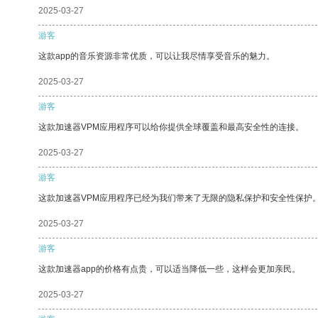
2025-03-27
游客
这款app的音乐资源非常优质，可以让我尽情享受音乐的魅力。
2025-03-27
游客
这款加速器VPM应用程序可以给你提供全球覆盖和最高安全性的连接。
2025-03-27
游客
这款加速器VPM应用程序已经为我们带来了无限的隐私保护和安全性保护
2025-03-27
游客
这款加速器app的价格有点贵，可以适当降低一些，这样会更加亲民。
2025-03-27