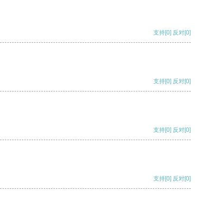
支持
[0]
反对
[0]
支持
[0]
反对
[0]
支持
[0]
反对
[0]
支持
[0]
反对
[0]