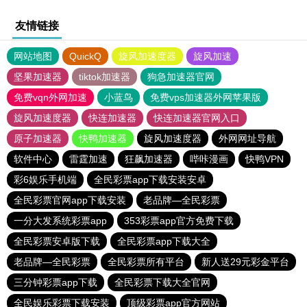
友情链接
网站地图
QuickQ
旋风加速度器
旋风加速
坚果加速器
tiktok加速器
狗急加速器官网
免费vqn外网加速
小蓝鸟
免费vps加速器外网苹果版
旋风加速度器
快连加速器
快连加速器官网入口
原子加速器
快鸭加速器
旋风加速度器
外网网址导航
软件中心
雷霆加速
狂飙加速器
哔咔漫画
快鸭VPN
彩6娱乐手机端
全民彩票app下载安装安卓
全民彩票官网app下载安装
老品牌—全民彩票
一分大发系统彩票app
353彩票app官方免费下载
全民彩票安卓版下载
全民彩票app下载大全
老品牌—全民彩票
全民彩票所有平台
新人送29元彩金平台
三分钟彩票app下载
全民彩票下载大全官网
全民娱乐彩票下载安装
顶级彩票app官方网站