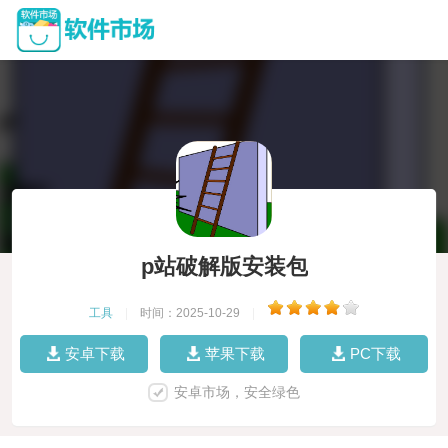
p站破解版安装包
工具
|
时间：2025-10-29
|
安卓下载
苹果下载
PC下载
安卓市场，安全绿色