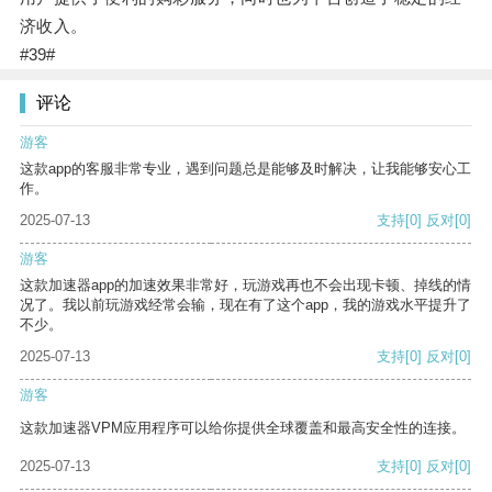
济收入。
#39#
评论
游客
这款app的客服非常专业，遇到问题总是能够及时解决，让我能够安心工
作。
2025-07-13
支持
[0]
反对
[0]
游客
这款加速器app的加速效果非常好，玩游戏再也不会出现卡顿、掉线的情
况了。我以前玩游戏经常会输，现在有了这个app，我的游戏水平提升了
不少。
2025-07-13
支持
[0]
反对
[0]
游客
这款加速器VPM应用程序可以给你提供全球覆盖和最高安全性的连接。
2025-07-13
支持
[0]
反对
[0]