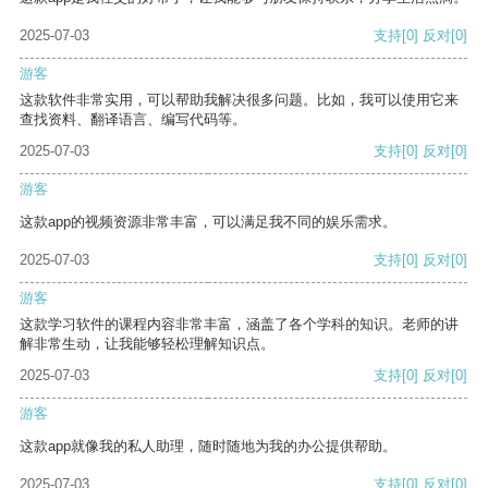
2025-07-03
支持
[0]
反对
[0]
游客
这款软件非常实用，可以帮助我解决很多问题。比如，我可以使用它来
查找资料、翻译语言、编写代码等。
2025-07-03
支持
[0]
反对
[0]
游客
这款app的视频资源非常丰富，可以满足我不同的娱乐需求。
2025-07-03
支持
[0]
反对
[0]
游客
这款学习软件的课程内容非常丰富，涵盖了各个学科的知识。老师的讲
解非常生动，让我能够轻松理解知识点。
2025-07-03
支持
[0]
反对
[0]
游客
这款app就像我的私人助理，随时随地为我的办公提供帮助。
2025-07-03
支持
[0]
反对
[0]