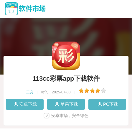
113cc彩票app下载软件
工具
|
时间：2025-07-03
|
安卓下载
苹果下载
PC下载
安卓市场，安全绿色