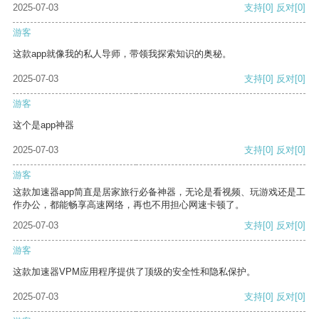
2025-07-03
支持
[0]
反对
[0]
游客
这款app就像我的私人导师，带领我探索知识的奥秘。
2025-07-03
支持
[0]
反对
[0]
游客
这个是app神器
2025-07-03
支持
[0]
反对
[0]
游客
这款加速器app简直是居家旅行必备神器，无论是看视频、玩游戏还是工
作办公，都能畅享高速网络，再也不用担心网速卡顿了。
2025-07-03
支持
[0]
反对
[0]
游客
这款加速器VPM应用程序提供了顶级的安全性和隐私保护。
2025-07-03
支持
[0]
反对
[0]