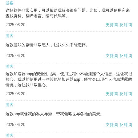
游客
这款软件非常实用，可以帮助我解决很多问题。比如，我可以使用它来
查找资料、翻译语言、编写代码等。
2025-06-20
支持
[0]
反对
[0]
游客
这款游戏的剧情非常感人，让我久久不能忘怀。
2025-06-20
支持
[0]
反对
[0]
游客
这款加速器app的安全性很高，使用过程中不会泄露个人信息，这让我很
放心。我以前使用过一些其他的加速器app，经常会出现个人信息泄露的
情况，这让我非常担心。
2025-06-20
支持
[0]
反对
[0]
游客
这款app就像我的私人导游，带我领略世界各地的美景。
2025-06-20
支持
[0]
反对
[0]
游客