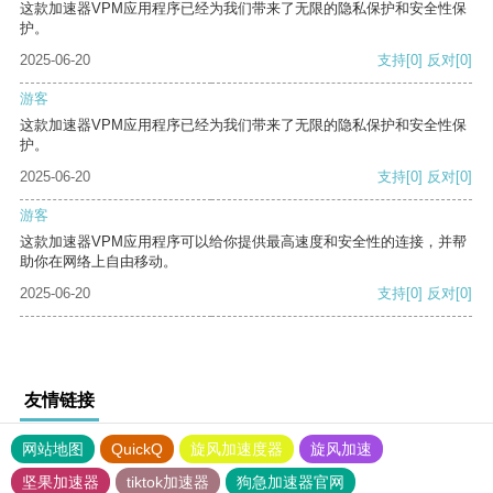
这款加速器VPM应用程序已经为我们带来了无限的隐私保护和安全性保
护。
2025-06-20
支持
[0]
反对
[0]
游客
这款加速器VPM应用程序已经为我们带来了无限的隐私保护和安全性保
护。
2025-06-20
支持
[0]
反对
[0]
游客
这款加速器VPM应用程序可以给你提供最高速度和安全性的连接，并帮
助你在网络上自由移动。
2025-06-20
支持
[0]
反对
[0]
友情链接
网站地图
QuickQ
旋风加速度器
旋风加速
坚果加速器
tiktok加速器
狗急加速器官网