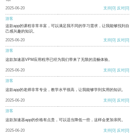
2025-06-20
支持
[0]
反对
[0]
游客
这款app的课程非常丰富，可以满足我不同的学习需求，让我能够找到自
己感兴趣的知识。
2025-06-20
支持
[0]
反对
[0]
游客
这款加速器VPM应用程序已经为我们带来了无限的流畅体验。
2025-06-20
支持
[0]
反对
[0]
游客
这款app的老师非常专业，教学水平很高，让我能够学到实用的知识。
2025-06-20
支持
[0]
反对
[0]
游客
这款加速器app的价格有点贵，可以适当降低一些，这样会更加亲民。
2025-06-20
支持
[0]
反对
[0]