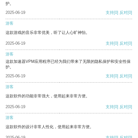
护。
2025-06-19
支持
[0]
反对
[0]
游客
这款游戏的音乐非常优美，听了让人心旷神怡。
2025-06-19
支持
[0]
反对
[0]
游客
这款加速器VPM应用程序已经为我们带来了无限的隐私保护和安全性保
护。
2025-06-19
支持
[0]
反对
[0]
游客
这款软件的功能非常强大，使用起来非常方便。
2025-06-19
支持
[0]
反对
[0]
游客
这款软件的设计非常人性化，使用起来非常方便。
2025-06-19
支持
[0]
反对
[0]