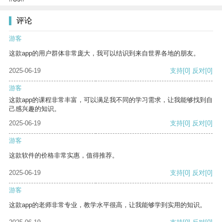
评论
游客
这款app的用户群体非常庞大，我可以结识到来自世界各地的朋友。
2025-06-19
支持
[0]
反对
[0]
游客
这款app的课程非常丰富，可以满足我不同的学习需求，让我能够找到自
己感兴趣的知识。
2025-06-19
支持
[0]
反对
[0]
游客
这款软件的价格非常实惠，值得推荐。
2025-06-19
支持
[0]
反对
[0]
游客
这款app的老师非常专业，教学水平很高，让我能够学到实用的知识。