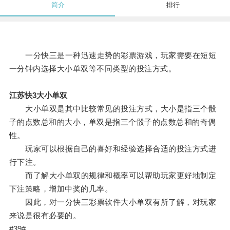
简介
排行
一分快三是一种迅速走势的彩票游戏，玩家需要在短短
一分钟内选择大小单双等不同类型的投注方式。
江苏快3大小单双
大小单双是其中比较常见的投注方式，大小是指三个骰
子的点数总和的大小，单双是指三个骰子的点数总和的奇偶
性。
玩家可以根据自己的喜好和经验选择合适的投注方式进
行下注。
而了解大小单双的规律和概率可以帮助玩家更好地制定
下注策略，增加中奖的几率。
因此，对一分快三彩票软件大小单双有所了解，对玩家
来说是很有必要的。
#39#