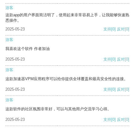
游客
这款app的用户界面简洁明了，使用起来非常容易上手，让我能够快速熟
悉操作。
2025-05-23
支持
[0]
反对
[0]
游客
我喜欢这个软件 作者加油
2025-05-23
支持
[0]
反对
[0]
游客
这款加速器VPM应用程序可以给你提供全球覆盖和最高安全性的连接。
2025-05-23
支持
[0]
反对
[0]
游客
这款软件的社区氛围非常好，可以与其他用户交流学习心得。
2025-05-23
支持
[0]
反对
[0]