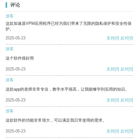
评论
游客
这款加速器VPM应用程序已经为我们带来了无限的隐私保护和安全性保
护。
2025-05-23
支持
[0]
反对
[0]
游客
这个软件很好用
2025-05-23
支持
[0]
反对
[0]
游客
这款app的老师非常专业，教学水平很高，让我能够学到实用的知识。
2025-05-23
支持
[0]
反对
[0]
游客
这款软件的功能非常强大，可以满足我日常使用的需求。
2025-05-23
支持
[0]
反对
[0]