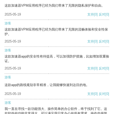
这款加速器VPM应用程序已经为我们带来了无限的隐私保护和自由。
2025-05-19
支持
[0]
反对
[0]
游客
这款加速器VPM应用程序已经为我们带来了无限的流畅体验和安全性保
护。
2025-05-19
支持
[0]
反对
[0]
游客
这款加速器app的安全性有待提高，可以加强防护措施，比如增加双重验
证。
2025-05-19
支持
[0]
反对
[0]
游客
这款app的路线规划非常精准，让我能够快速到达目的地。
2025-05-19
支持
[0]
反对
[0]
游客
我一直在寻找一款功能强大、操作简单的办公软件，终于找到了它。这
款软件的功能非常强大，可以满足我日常办公的所有需求。操作也很简