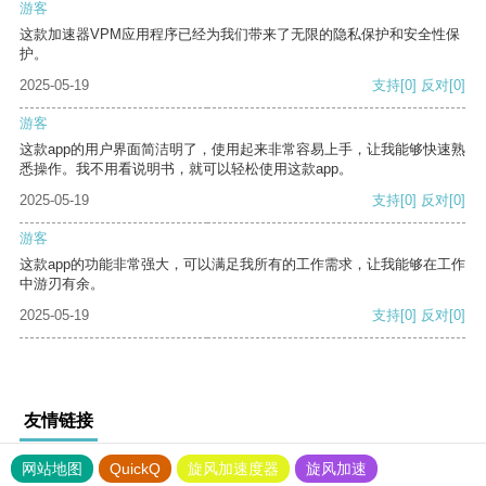
游客
这款加速器VPM应用程序已经为我们带来了无限的隐私保护和安全性保
护。
2025-05-19
支持
[0]
反对
[0]
游客
这款app的用户界面简洁明了，使用起来非常容易上手，让我能够快速熟
悉操作。我不用看说明书，就可以轻松使用这款app。
2025-05-19
支持
[0]
反对
[0]
游客
这款app的功能非常强大，可以满足我所有的工作需求，让我能够在工作
中游刃有余。
2025-05-19
支持
[0]
反对
[0]
友情链接
网站地图
QuickQ
旋风加速度器
旋风加速