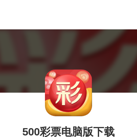
500彩票电脑版下载