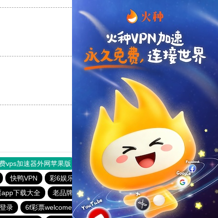
支持
[0]
反对
[0]
支持
[0]
反对
[0]
费vps加速器外网苹果版
旋风加速度器
快连加速器
快鸭VPN
彩6娱乐手机端
全民彩票app下载安装安卓
app下载大全
老品牌—全民彩票
全民彩票所有平台
登录
6f彩票welcome
快乐彩票app下载地址