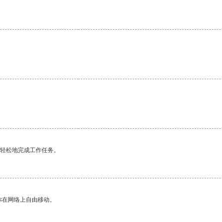
。
更轻松地完成工作任务。
你在网络上自由移动。