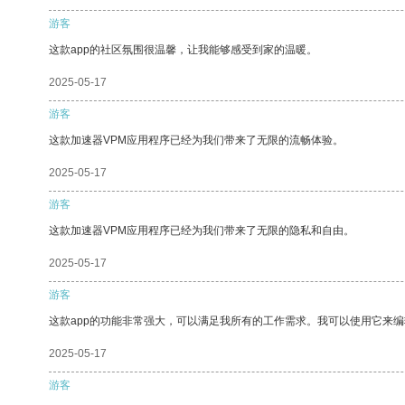
游客
这款app的社区氛围很温馨，让我能够感受到家的温暖。
2025-05-17
游客
这款加速器VPM应用程序已经为我们带来了无限的流畅体验。
2025-05-17
游客
这款加速器VPM应用程序已经为我们带来了无限的隐私和自由。
2025-05-17
游客
这款app的功能非常强大，可以满足我所有的工作需求。我可以使用它来
2025-05-17
游客