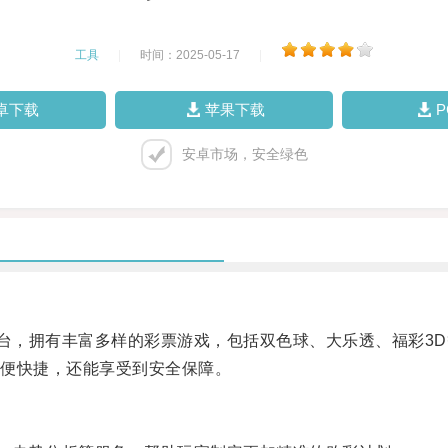
工具
|
时间：2025-05-17
|
卓下载
苹果下载
安卓市场，安全绿色
台，拥有丰富多样的彩票游戏，包括双色球、大乐透、福彩3D
便快捷，还能享受到安全保障。