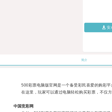
安
简介
500彩票电脑版官网是一个备受彩民喜爱的购彩平
在这里，玩家可以通过电脑轻松购买彩票，不仅方
中国竞彩网