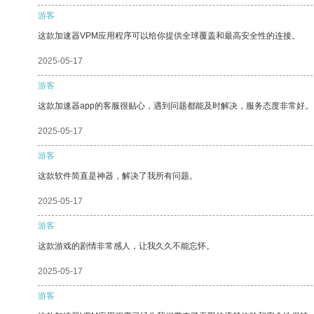
游客
这款加速器VPM应用程序可以给你提供全球覆盖和最高安全性的连接。
2025-05-17
游客
这款加速器app的客服很贴心，遇到问题都能及时解决，服务态度非常好。
2025-05-17
游客
这款软件简直是神器，解决了我所有问题。
2025-05-17
游客
这款游戏的剧情非常感人，让我久久不能忘怀。
2025-05-17
游客