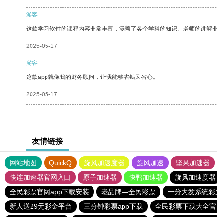
游客
这款学习软件的课程内容非常丰富，涵盖了各个学科的知识。老师的讲解
2025-05-17
游客
这款app就像我的财务顾问，让我能够省钱又省心。
2025-05-17
友情链接
网站地图
QuickQ
旋风加速度器
旋风加速
坚果加速器
快连加速器官网入口
原子加速器
快鸭加速器
旋风加速度器
全民彩票官网app下载安装
老品牌—全民彩票
一分大发系统彩票
新人送29元彩金平台
三分钟彩票app下载
全民彩票下载大全官