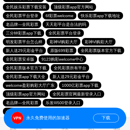
全民娱乐彩票下载安装
顶级彩票app官方网站
全民彩票平台登录
6f彩票welcome
快乐彩票app下载地址
老品牌—全民彩票
天天彩平台是合法的吗
三分钟彩票app下载
全民彩票平台登录
明发彩票平台怎么样
彩神Vl购彩大厅
彩神Vl购彩大厅
新人送29元彩金平台
原版699彩票
全民彩票版本官方下载
全民彩票安卓版
9123购彩welcome中心
全民彩票版本官方下载
全民彩票所有平台
全民彩票app下载大全
新人送29元彩金平台
welcome盈彩购彩大厅广东
1000亿彩票app下载
顶级彩票app官方网站
全民彩票官网最新登录入口
老品牌—全民彩票
乐发III500登录入口
全民彩票官网最新登录入口
下载全民彩票
永久免费使用的加速器
下载
0.018456s
首页
安卓
苹果
排行
推荐