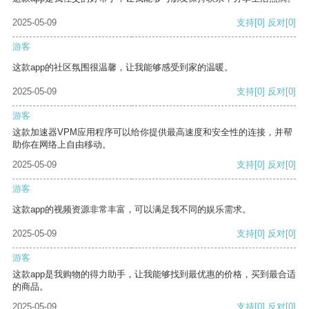
2025-05-09
支持
[0]
反对
[0]
游客
这款app的社区氛围很温馨，让我能够感受到家的温暖。
2025-05-09
支持
[0]
反对
[0]
游客
这款加速器VPM应用程序可以给你提供最高速度和安全性的连接，并帮
助你在网络上自由移动。
2025-05-09
支持
[0]
反对
[0]
游客
这款app的视频资源非常丰富，可以满足我不同的娱乐需求。
2025-05-09
支持
[0]
反对
[0]
游客
这款app是我购物的得力助手，让我能够找到最优惠的价格，买到最合适
的商品。
2025-05-09
支持
[0]
反对
[0]