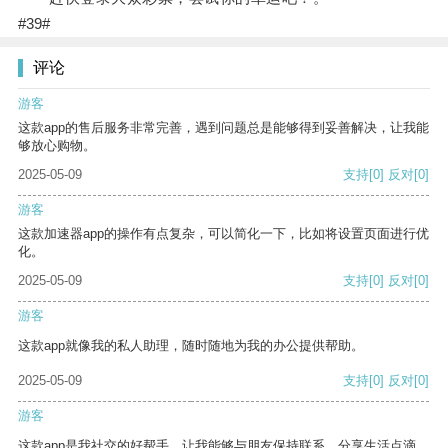
#39#
评论
游客
这款app的售后服务非常完善，遇到问题总是能够得到妥善解决，让我能
够放心购物。
2025-05-09
支持
[0]
反对
[0]
游客
这款加速器app的操作有点复杂，可以简化一下，比如将设置页面进行优
化。
2025-05-09
支持
[0]
反对
[0]
游客
这款app就像我的私人助理，随时随地为我的办公提供帮助。
2025-05-09
支持
[0]
反对
[0]
游客
这款app是我社交的好帮手，让我能够与朋友保持联系，分享生活点滴。