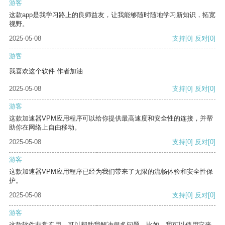
游客
这款app是我学习路上的良师益友，让我能够随时随地学习新知识，拓宽
视野。
2025-05-08
支持
[0]
反对
[0]
游客
我喜欢这个软件 作者加油
2025-05-08
支持
[0]
反对
[0]
游客
这款加速器VPM应用程序可以给你提供最高速度和安全性的连接，并帮
助你在网络上自由移动。
2025-05-08
支持
[0]
反对
[0]
游客
这款加速器VPM应用程序已经为我们带来了无限的流畅体验和安全性保
护。
2025-05-08
支持
[0]
反对
[0]
游客
这款软件非常实用，可以帮助我解决很多问题。比如，我可以使用它来