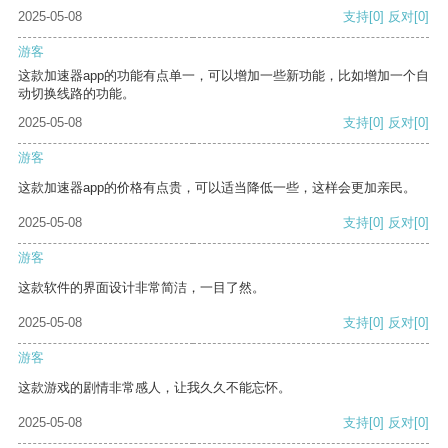
2025-05-08
支持
[0]
反对
[0]
游客
这款加速器app的功能有点单一，可以增加一些新功能，比如增加一个自
动切换线路的功能。
2025-05-08
支持
[0]
反对
[0]
游客
这款加速器app的价格有点贵，可以适当降低一些，这样会更加亲民。
2025-05-08
支持
[0]
反对
[0]
游客
这款软件的界面设计非常简洁，一目了然。
2025-05-08
支持
[0]
反对
[0]
游客
这款游戏的剧情非常感人，让我久久不能忘怀。
2025-05-08
支持
[0]
反对
[0]