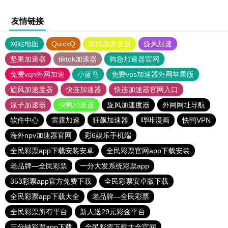
友情链接
网站地图
QuickQ
旋风加速度器
旋风加速
坚果加速器
tiktok加速器
狗急加速器官网
免费vqn外网加速
小蓝鸟
免费vps加速器外网苹果版
旋风加速度器
快连加速器
快连加速器官网入口
原子加速器
快鸭加速器
旋风加速度器
外网网址导航
软件中心
雷霆加速
狂飙加速器
哔咔漫画
快鸭VPN
海外npv加速器官网
彩6娱乐手机端
全民彩票app下载安装安卓
全民彩票官网app下载安装
老品牌—全民彩票
一分大发系统彩票app
353彩票app官方免费下载
全民彩票安卓版下载
全民彩票app下载大全
老品牌—全民彩票
全民彩票所有平台
新人送29元彩金平台
三分钟彩票app下载
全民彩票下载大全官网