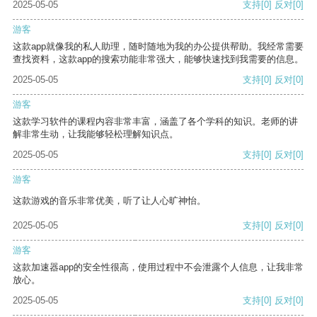
2025-05-05
支持
[0]
反对
[0]
游客
这款app就像我的私人助理，随时随地为我的办公提供帮助。我经常需要
查找资料，这款app的搜索功能非常强大，能够快速找到我需要的信息。
2025-05-05
支持
[0]
反对
[0]
游客
这款学习软件的课程内容非常丰富，涵盖了各个学科的知识。老师的讲
解非常生动，让我能够轻松理解知识点。
2025-05-05
支持
[0]
反对
[0]
游客
这款游戏的音乐非常优美，听了让人心旷神怡。
2025-05-05
支持
[0]
反对
[0]
游客
这款加速器app的安全性很高，使用过程中不会泄露个人信息，让我非常
放心。
2025-05-05
支持
[0]
反对
[0]