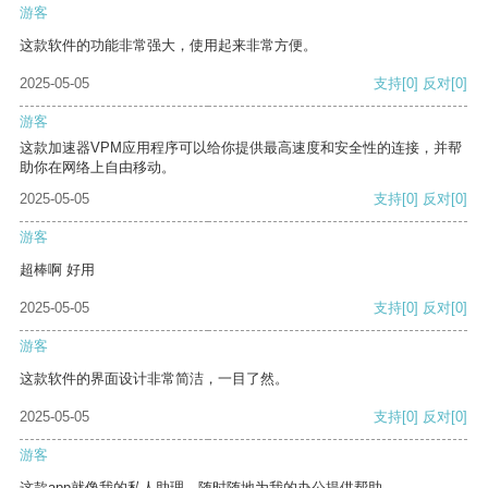
游客
这款软件的功能非常强大，使用起来非常方便。
2025-05-05
支持
[0]
反对
[0]
游客
这款加速器VPM应用程序可以给你提供最高速度和安全性的连接，并帮
助你在网络上自由移动。
2025-05-05
支持
[0]
反对
[0]
游客
超棒啊 好用
2025-05-05
支持
[0]
反对
[0]
游客
这款软件的界面设计非常简洁，一目了然。
2025-05-05
支持
[0]
反对
[0]
游客
这款app就像我的私人助理，随时随地为我的办公提供帮助。