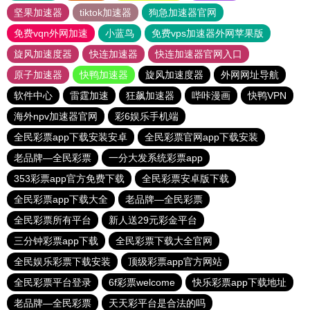
坚果加速器
tiktok加速器
狗急加速器官网
免费vqn外网加速
小蓝鸟
免费vps加速器外网苹果版
旋风加速度器
快连加速器
快连加速器官网入口
原子加速器
快鸭加速器
旋风加速度器
外网网址导航
软件中心
雷霆加速
狂飙加速器
哔咔漫画
快鸭VPN
海外npv加速器官网
彩6娱乐手机端
全民彩票app下载安装安卓
全民彩票官网app下载安装
老品牌—全民彩票
一分大发系统彩票app
353彩票app官方免费下载
全民彩票安卓版下载
全民彩票app下载大全
老品牌—全民彩票
全民彩票所有平台
新人送29元彩金平台
三分钟彩票app下载
全民彩票下载大全官网
全民娱乐彩票下载安装
顶级彩票app官方网站
全民彩票平台登录
6f彩票welcome
快乐彩票app下载地址
老品牌—全民彩票
天天彩平台是合法的吗