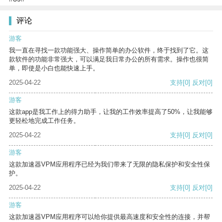
评论
游客
我一直在寻找一款功能强大、操作简单的办公软件，终于找到了它。这
款软件的功能非常强大，可以满足我日常办公的所有需求。操作也很简
单，即使是小白也能快速上手。
2025-04-22
支持
[0]
反对
[0]
游客
这款app是我工作上的得力助手，让我的工作效率提高了50%，让我能够
更轻松地完成工作任务。
2025-04-22
支持
[0]
反对
[0]
游客
这款加速器VPM应用程序已经为我们带来了无限的隐私保护和安全性保
护。
2025-04-22
支持
[0]
反对
[0]
游客
这款加速器VPM应用程序可以给你提供最高速度和安全性的连接，并帮