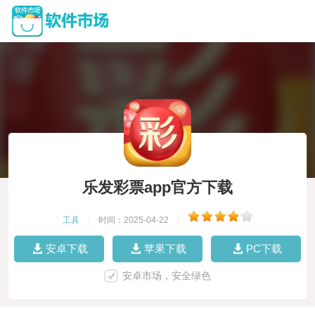
乐发彩票app官方下载
工具
|
时间：2025-04-22
|
安卓下载
苹果下载
PC下载
安卓市场，安全绿色