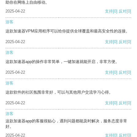
助你在网络上自由移动。
2025-04-22
支持
[0]
反对
[0]
游客
这款加速器VPM应用程序可以给你提供全球覆盖和最高安全性的连接。
2025-04-22
支持
[0]
反对
[0]
游客
这款加速器app的操作非常简单，一键加速就能开启，非常方便。
2025-04-22
支持
[0]
反对
[0]
游客
这款软件的社区氛围非常好，可以与其他用户交流学习心得。
2025-04-22
支持
[0]
反对
[0]
游客
这款加速器app的客服很贴心，遇到问题都能及时解决，服务态度非常
好。
2025-04-22
支持
[0]
反对
[0]