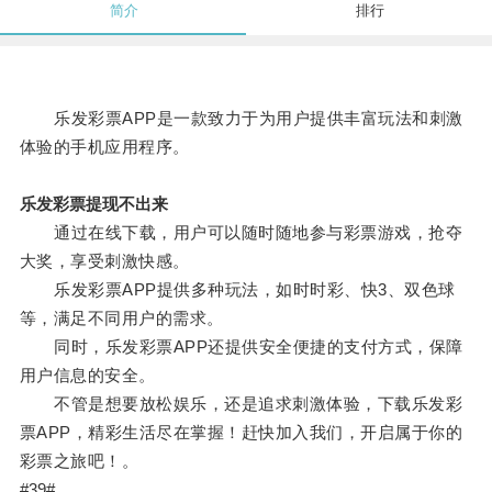
简介
排行
乐发彩票APP是一款致力于为用户提供丰富玩法和刺激
体验的手机应用程序。
乐发彩票提现不出来
通过在线下载，用户可以随时随地参与彩票游戏，抢夺
大奖，享受刺激快感。
乐发彩票APP提供多种玩法，如时时彩、快3、双色球
等，满足不同用户的需求。
同时，乐发彩票APP还提供安全便捷的支付方式，保障
用户信息的安全。
不管是想要放松娱乐，还是追求刺激体验，下载乐发彩
票APP，精彩生活尽在掌握！赶快加入我们，开启属于你的
彩票之旅吧！。
#39#