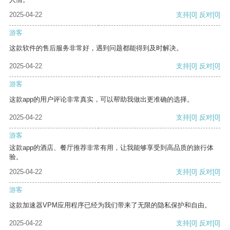
2025-04-22
支持
[0]
反对
[0]
游客
这款软件的售后服务非常好，遇到问题都能得到及时解决。
2025-04-22
支持
[0]
反对
[0]
游客
这款app的用户评论非常真实，可以帮助我做出更准确的选择。
2025-04-22
支持
[0]
反对
[0]
游客
这款app的酒店、餐厅推荐非常有用，让我能够享受到高品质的旅行体
验。
2025-04-22
支持
[0]
反对
[0]
游客
这款加速器VPM应用程序已经为我们带来了无限的隐私保护和自由。
2025-04-22
支持
[0]
反对
[0]