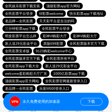
全民娱乐彩票下载安装
顶级彩票app官方网站
全民彩票平台登录
6f彩票welcome
快乐彩票app下载地址
老品牌—全民彩票
天天彩平台是合法的吗
三分钟彩票app下载
全民彩票平台登录
明发彩票平台怎么样
彩神Vl购彩大厅
彩神Vl购彩大厅
新人送29元彩金平台
原版699彩票
全民彩票版本官方下载
全民彩票安卓版
9123购彩welcome中心
全民彩票版本官方下载
全民彩票所有平台
全民彩票app下载大全
新人送29元彩金平台
welcome盈彩购彩大厅广东
1000亿彩票app下载
顶级彩票app官方网站
全民彩票官网最新登录入口
老品牌—全民彩票
乐发III500登录入口
全民彩票官网最新登录入口
下载全民彩票
永久免费使用的加速器
下载
0.024390s
首页
安卓
苹果
排行
推荐