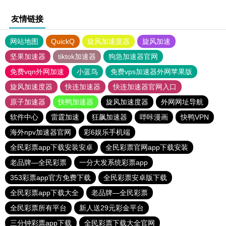
友情链接
网站地图
QuickQ
旋风加速度器
旋风加速
坚果加速器
tiktok加速器
狗急加速器官网
免费vqn外网加速
小蓝鸟
免费vps加速器外网苹果版
旋风加速度器
快连加速器
快连加速器官网入口
原子加速器
快鸭加速器
旋风加速度器
外网网址导航
软件中心
雷霆加速
狂飙加速器
哔咔漫画
快鸭VPN
海外npv加速器官网
彩6娱乐手机端
全民彩票app下载安装安卓
全民彩票官网app下载安装
老品牌—全民彩票
一分大发系统彩票app
353彩票app官方免费下载
全民彩票安卓版下载
全民彩票app下载大全
老品牌—全民彩票
全民彩票所有平台
新人送29元彩金平台
三分钟彩票app下载
全民彩票下载大全官网