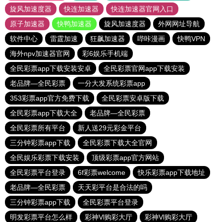
旋风加速度器
快连加速器
快连加速器官网入口
原子加速器
快鸭加速器
旋风加速度器
外网网址导航
软件中心
雷霆加速
狂飙加速器
哔咔漫画
快鸭VPN
海外npv加速器官网
彩6娱乐手机端
全民彩票app下载安装安卓
全民彩票官网app下载安装
老品牌—全民彩票
一分大发系统彩票app
353彩票app官方免费下载
全民彩票安卓版下载
全民彩票app下载大全
老品牌—全民彩票
全民彩票所有平台
新人送29元彩金平台
三分钟彩票app下载
全民彩票下载大全官网
全民娱乐彩票下载安装
顶级彩票app官方网站
全民彩票平台登录
6f彩票welcome
快乐彩票app下载地址
老品牌—全民彩票
天天彩平台是合法的吗
三分钟彩票app下载
全民彩票平台登录
明发彩票平台怎么样
彩神Vl购彩大厅
彩神Vl购彩大厅