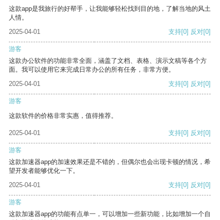
这款app是我旅行的好帮手，让我能够轻松找到目的地，了解当地的风土
人情。
2025-04-01
支持
[0]
反对
[0]
游客
这款办公软件的功能非常全面，涵盖了文档、表格、演示文稿等各个方
面。我可以使用它来完成日常办公的所有任务，非常方便。
2025-04-01
支持
[0]
反对
[0]
游客
这款软件的价格非常实惠，值得推荐。
2025-04-01
支持
[0]
反对
[0]
游客
这款加速器app的加速效果还是不错的，但偶尔也会出现卡顿的情况，希
望开发者能够优化一下。
2025-04-01
支持
[0]
反对
[0]
游客
这款加速器app的功能有点单一，可以增加一些新功能，比如增加一个自