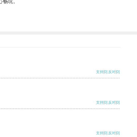
心畅玩。
支持
[0]
反对
[0]
支持
[0]
反对
[0]
支持
[0]
反对
[0]