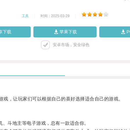
工具
|
时间：2025-03-29
|
卓下载
苹果下载
安卓市场，安全绿色
游戏，让玩家们可以根据自己的喜好选择适合自己的游戏。
、斗地主等电子游戏，总有一款适合你。