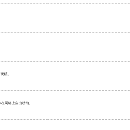
有玩腻。
你在网络上自由移动。