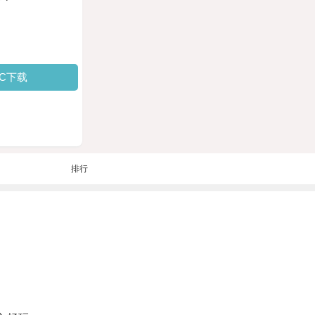
PC下载
排行