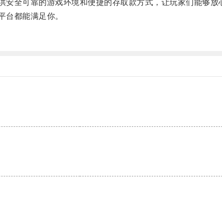
供安全可靠的游戏环境和便捷的存取款方式，让玩家们能够放
平台都能满足你。
。