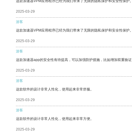
这款加速器VPM应用程序已经为我们带来了无限的隐私保护和安全性保护
2025-03-29
游客
这款加速器VPM应用程序已经为我们带来了无限的隐私保护和安全性保护
2025-03-29
游客
这款加速器app的安全性有待提高，可以加强防护措施，比如增加双重验证
2025-03-29
游客
这款软件的设计非常人性化，使用起来非常舒服。
2025-03-29
游客
这款软件的设计非常人性化，使用起来非常方便。
2025-03-29