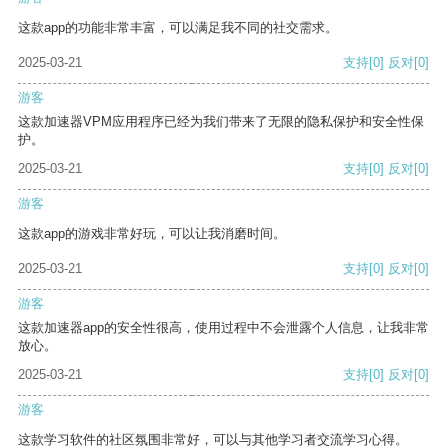
这款app的功能非常丰富，可以满足我不同的社交需求。
2025-03-21
支持
[0]
反对
[0]
游客
这款加速器VPM应用程序已经为我们带来了无限的隐私保护和安全性保
护。
2025-03-21
支持
[0]
反对
[0]
游客
这款app的游戏非常好玩，可以让我消磨时间。
2025-03-21
支持
[0]
反对
[0]
游客
这款加速器app的安全性很高，使用过程中不会泄露个人信息，让我非常
放心。
2025-03-21
支持
[0]
反对
[0]
游客
这款学习软件的社区氛围非常好，可以与其他学习者交流学习心得。