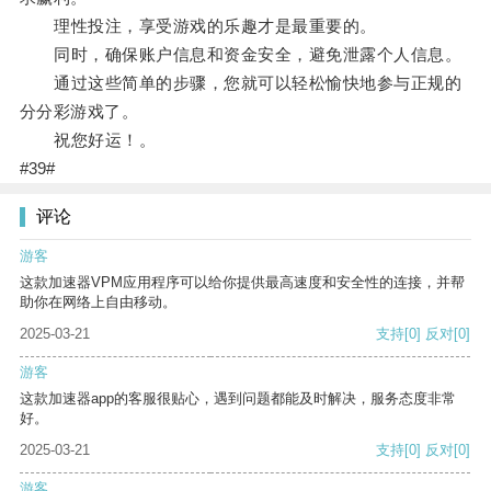
理性投注，享受游戏的乐趣才是最重要的。
同时，确保账户信息和资金安全，避免泄露个人信息。
通过这些简单的步骤，您就可以轻松愉快地参与正规的
分分彩游戏了。
祝您好运！。
#39#
评论
游客
这款加速器VPM应用程序可以给你提供最高速度和安全性的连接，并帮
助你在网络上自由移动。
2025-03-21
支持
[0]
反对
[0]
游客
这款加速器app的客服很贴心，遇到问题都能及时解决，服务态度非常
好。
2025-03-21
支持
[0]
反对
[0]
游客