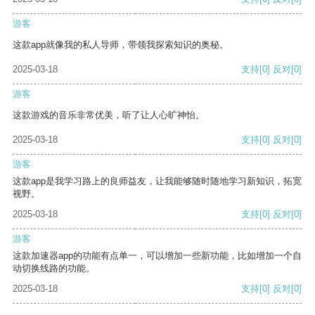
游客
这款app就像我的私人导师，带领我探索知识的奥秘。
2025-03-18
支持
[0]
反对
[0]
游客
这款游戏的音乐非常优美，听了让人心旷神怡。
2025-03-18
支持
[0]
反对
[0]
游客
这款app是我学习路上的良师益友，让我能够随时随地学习新知识，拓宽
视野。
2025-03-18
支持
[0]
反对
[0]
游客
这款加速器app的功能有点单一，可以增加一些新功能，比如增加一个自
动切换线路的功能。
2025-03-18
支持
[0]
反对
[0]