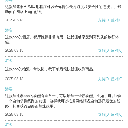
这款加速器VPM应用程序可以给你提供最高速度和安全性的连接，并帮
助你在网络上自由移动。
2025-03-18
支持
[0]
反对
[0]
游客
这款app的酒店、餐厅推荐非常有用，让我能够享受到高品质的旅行体
验。
2025-03-18
支持
[0]
反对
[0]
游客
这款app的物流非常快捷，我下单后很快就能收到商品。
2025-03-18
支持
[0]
反对
[0]
游客
这款加速器app的功能有点单一，可以增加一些新功能。比如，可以增加
一个自动切换线路的功能，这样就可以根据网络情况自动选择最优的线
路，从而获得更好的加速效果。
2025-03-18
支持
[0]
反对
[0]
游客