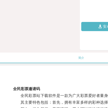
安
简介
全民彩票邀请码
全民彩票站下载软件是一款为广大彩票爱好者量身
其主要特色包括：首先，拥有丰富多样的彩种选择，