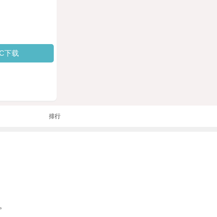
PC下载
排行
。