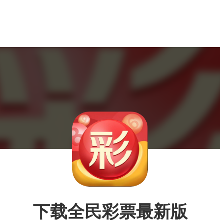
下载全民彩票最新版