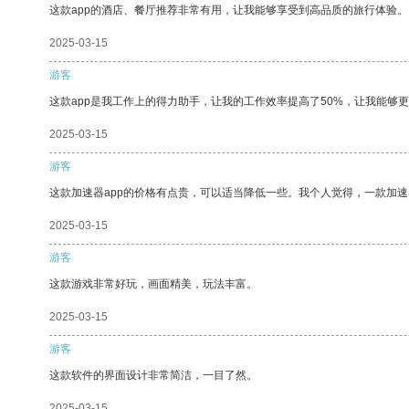
这款app的酒店、餐厅推荐非常有用，让我能够享受到高品质的旅行体验。
2025-03-15
游客
这款app是我工作上的得力助手，让我的工作效率提高了50%，让我能够
2025-03-15
游客
这款加速器app的价格有点贵，可以适当降低一些。我个人觉得，一款加速
2025-03-15
游客
这款游戏非常好玩，画面精美，玩法丰富。
2025-03-15
游客
这款软件的界面设计非常简洁，一目了然。
2025-03-15