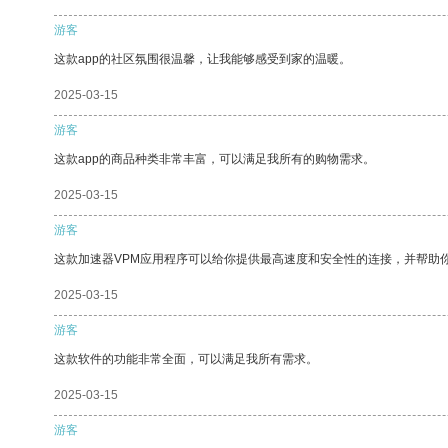
游客
这款app的社区氛围很温馨，让我能够感受到家的温暖。
2025-03-15
游客
这款app的商品种类非常丰富，可以满足我所有的购物需求。
2025-03-15
游客
这款加速器VPM应用程序可以给你提供最高速度和安全性的连接，并帮助
2025-03-15
游客
这款软件的功能非常全面，可以满足我所有需求。
2025-03-15
游客