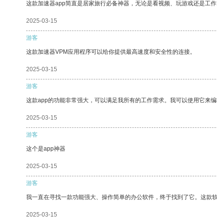
这款加速器app简直是居家旅行必备神器，无论是看视频、玩游戏还是工
2025-03-15
游客
这款加速器VPM应用程序可以给你提供最高速度和安全性的连接。
2025-03-15
游客
这款app的功能非常强大，可以满足我所有的工作需求。我可以使用它来
2025-03-15
游客
这个是app神器
2025-03-15
游客
我一直在寻找一款功能强大、操作简单的办公软件，终于找到了它。这款
2025-03-15