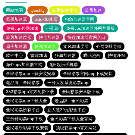
网站地图
QuickQ
旋风加速度器
旋风加速
坚果加速器
tiktok加速器
狗急加速器官网
免费vqn外网加速
小蓝鸟
免费vps加速器外网苹果版
旋风加速度器
快连加速器
快连加速器官网入口
原子加速器
快鸭加速器
旋风加速度器
外网网址导航
软件中心
雷霆加速
狂飙加速器
哔咔漫画
快鸭VPN
海外npv加速器官网
彩6娱乐手机端
全民彩票app下载安装安卓
全民彩票官网app下载安装
老品牌—全民彩票
一分大发系统彩票app
353彩票app官方免费下载
全民彩票安卓版下载
全民彩票app下载大全
老品牌—全民彩票
全民彩票所有平台
新人送29元彩金平台
三分钟彩票app下载
全民彩票下载大全官网
全民娱乐彩票下载安装
顶级彩票app官方网站