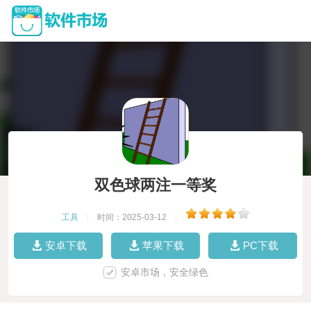
双色球两注一等奖
工具
|
时间：2025-03-12
|
安卓下载
苹果下载
PC下载
安卓市场，安全绿色