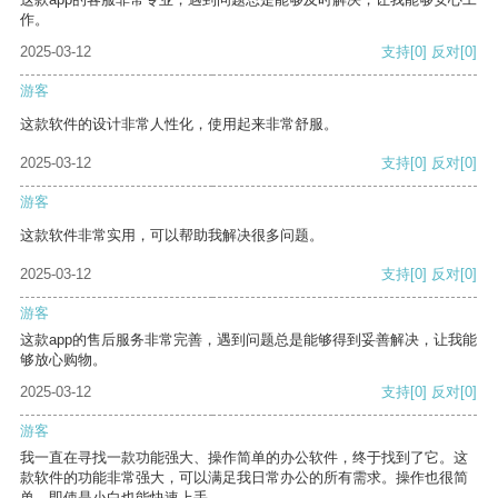
作。
2025-03-12
支持
[0]
反对
[0]
游客
这款软件的设计非常人性化，使用起来非常舒服。
2025-03-12
支持
[0]
反对
[0]
游客
这款软件非常实用，可以帮助我解决很多问题。
2025-03-12
支持
[0]
反对
[0]
游客
这款app的售后服务非常完善，遇到问题总是能够得到妥善解决，让我能
够放心购物。
2025-03-12
支持
[0]
反对
[0]
游客
我一直在寻找一款功能强大、操作简单的办公软件，终于找到了它。这
款软件的功能非常强大，可以满足我日常办公的所有需求。操作也很简
单，即使是小白也能快速上手。