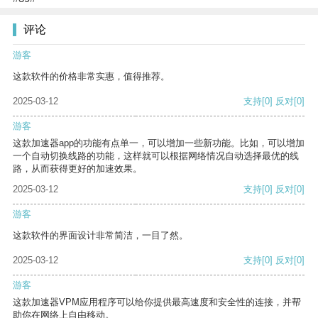
评论
游客
这款软件的价格非常实惠，值得推荐。
2025-03-12
支持
[0]
反对
[0]
游客
这款加速器app的功能有点单一，可以增加一些新功能。比如，可以增加
一个自动切换线路的功能，这样就可以根据网络情况自动选择最优的线
路，从而获得更好的加速效果。
2025-03-12
支持
[0]
反对
[0]
游客
这款软件的界面设计非常简洁，一目了然。
2025-03-12
支持
[0]
反对
[0]
游客
这款加速器VPM应用程序可以给你提供最高速度和安全性的连接，并帮
助你在网络上自由移动。