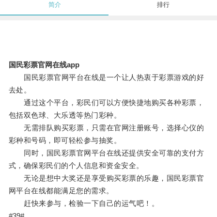
简介
排行
国民彩票官网在线app
国民彩票官网平台在线是一个让人热衷于彩票游戏的好
去处。
通过这个平台，彩民们可以方便快捷地购买各种彩票，
包括双色球、大乐透等热门彩种。
无需排队购买彩票，只需在官网注册账号，选择心仪的
彩种和号码，即可轻松参与抽奖。
同时，国民彩票官网平台在线还提供安全可靠的支付方
式，确保彩民们的个人信息和资金安全。
无论是想中大奖还是享受购买彩票的乐趣，国民彩票官
网平台在线都能满足您的需求。
赶快来参与，检验一下自己的运气吧！。
#39#