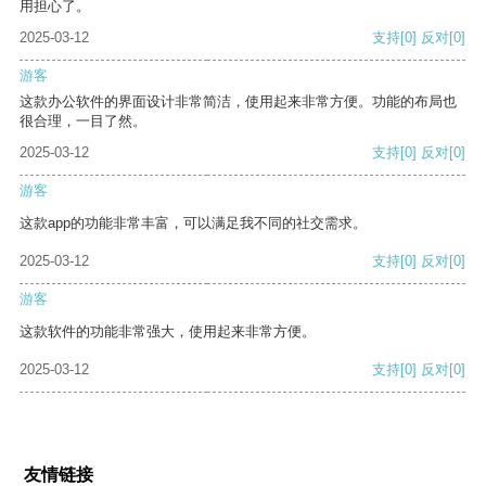
用担心了。
2025-03-12
支持
[0]
反对
[0]
游客
这款办公软件的界面设计非常简洁，使用起来非常方便。功能的布局也
很合理，一目了然。
2025-03-12
支持
[0]
反对
[0]
游客
这款app的功能非常丰富，可以满足我不同的社交需求。
2025-03-12
支持
[0]
反对
[0]
游客
这款软件的功能非常强大，使用起来非常方便。
2025-03-12
支持
[0]
反对
[0]
友情链接