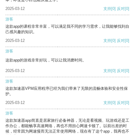
2025-03-12
支持
[0]
反对
[0]
游客
这款app的课程非常丰富，可以满足我不同的学习需求，让我能够找到自
己感兴趣的知识。
2025-03-12
支持
[0]
反对
[0]
游客
这款app的游戏非常好玩，可以让我消磨时间。
2025-03-12
支持
[0]
反对
[0]
游客
这款加速器VPM应用程序已经为我们带来了无限的流畅体验和安全性保
护。
2025-03-12
支持
[0]
反对
[0]
游客
这款加速器app简直是居家旅行必备神器，无论是看视频、玩游戏还是工
作办公，都能畅享高速网络，再也不用担心网速卡顿了。以前出差的时
候，经常因为网速慢而无法正常使用网络，现在有了这个app，我再也不