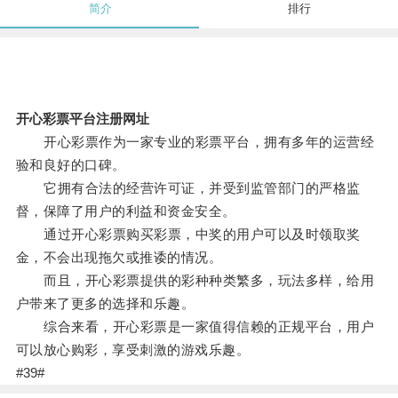
简介
排行
开心彩票平台注册网址
开心彩票作为一家专业的彩票平台，拥有多年的运营经
验和良好的口碑。
它拥有合法的经营许可证，并受到监管部门的严格监
督，保障了用户的利益和资金安全。
通过开心彩票购买彩票，中奖的用户可以及时领取奖
金，不会出现拖欠或推诿的情况。
而且，开心彩票提供的彩种种类繁多，玩法多样，给用
户带来了更多的选择和乐趣。
综合来看，开心彩票是一家值得信赖的正规平台，用户
可以放心购彩，享受刺激的游戏乐趣。
#39#