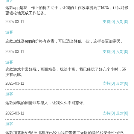
游客
这款app是我工作上的得力助手，让我的工作效率提高了50%，让我能够
更轻松地完成工作任务。
2025-03-11
支持
[0]
反对
[0]
游客
这款加速器app的价格有点贵，可以适当降低一些，这样会更加亲民。
2025-03-11
支持
[0]
反对
[0]
游客
这款游戏非常好玩，画面精美，玩法丰富。我已经玩了好几个小时，还
没有玩腻。
2025-03-11
支持
[0]
反对
[0]
游客
这款游戏的剧情非常感人，让我久久不能忘怀。
2025-03-11
支持
[0]
反对
[0]
游客
这款加速器VPM应用程序已经为我们带来了无限的隐私和安全性保护。