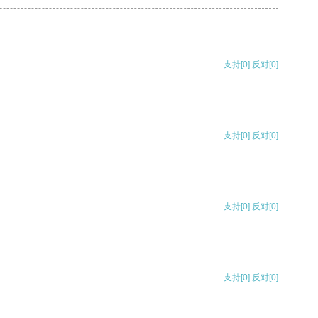
支持
[0]
反对
[0]
支持
[0]
反对
[0]
支持
[0]
反对
[0]
支持
[0]
反对
[0]