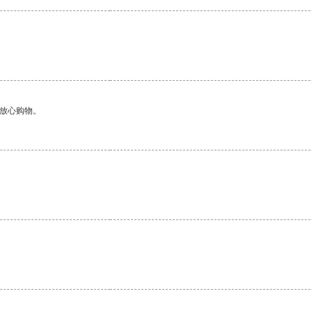
够放心购物。