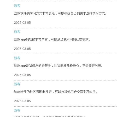
游客
这款软件的学习方式非常灵活，可以根据自己的需求选择学习方式。
2025-03-05
游客
这款app的功能非常丰富，可以满足我不同的社交需求。
2025-03-05
游客
这款app是我娱乐的好帮手，让我能够放松身心，享受美好时光。
2025-03-05
游客
这款软件的社区氛围非常好，可以与其他用户交流学习心得。
2025-03-05
游客