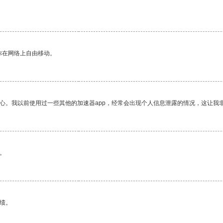
。
你在网络上自由移动。
放心。我以前使用过一些其他的加速器app，经常会出现个人信息泄露的情况，这让我
。
绩。