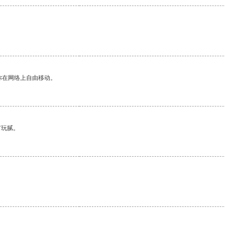
你在网络上自由移动。
有玩腻。