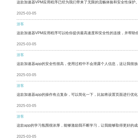
这款加速器VPM应用程序已经为我们带来了无限的流畅体验和安全性保护
2025-03-05
游客
这款加速器VPM应用程序可以给你提供最高速度和安全性的连接，并帮助
2025-03-05
游客
这款加速器app的安全性很高，使用过程中不会泄露个人信息，这让我很
2025-03-05
游客
这款加速器app的操作有点复杂，可以简化一下，比如将设置页面进行优化
2025-03-05
游客
这款app的学习氛围很浓厚，能够激励我不断学习，让我能够取得更好的成
2025-03-05