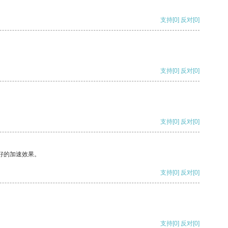
支持
[0]
反对
[0]
支持
[0]
反对
[0]
支持
[0]
反对
[0]
好的加速效果。
支持
[0]
反对
[0]
支持
[0]
反对
[0]