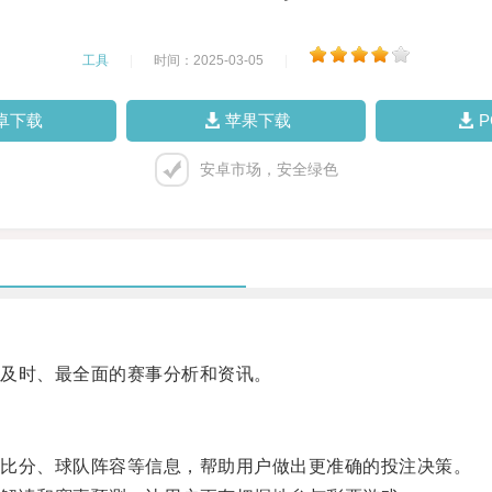
工具
|
时间：2025-03-05
|
卓下载
苹果下载
安卓市场，安全绿色
及时、最全面的赛事分析和资讯。
比分、球队阵容等信息，帮助用户做出更准确的投注决策。